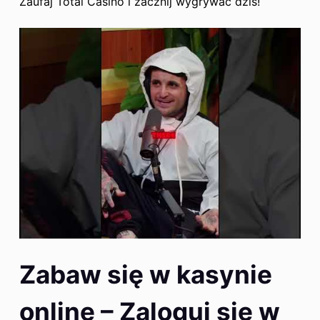
Zaufaj Total Casino i zacznij wygrywać dziś!
Zabaw się w kasynie
online – Zaloguj się w