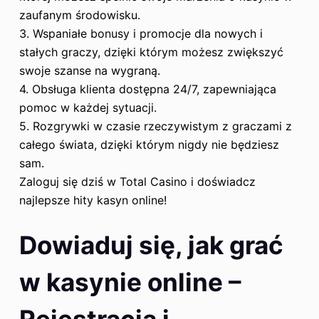
zaufanym środowisku.
3. Wspaniałe bonusy i promocje dla nowych i
stałych graczy, dzięki którym możesz zwiększyć
swoje szanse na wygraną.
4. Obsługa klienta dostępna 24/7, zapewniająca
pomoc w każdej sytuacji.
5. Rozgrywki w czasie rzeczywistym z graczami z
całego świata, dzięki którym nigdy nie będziesz
sam.
Zaloguj się dziś w Total Casino i doświadcz
najlepsze hity kasyn online!
Dowiaduj się, jak grać
w kasynie online –