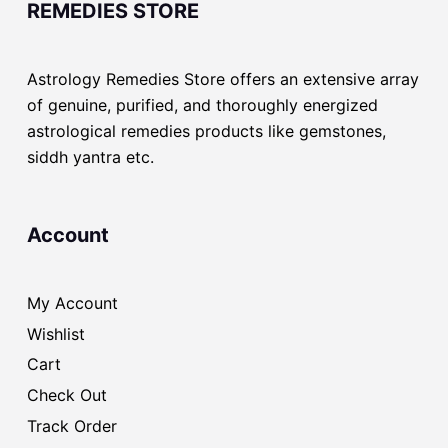
REMEDIES STORE
Astrology Remedies Store offers an extensive array
of genuine, purified, and thoroughly energized
astrological remedies products like gemstones,
siddh yantra etc.
Account
My Account
Wishlist
Cart
Check Out
Track Order