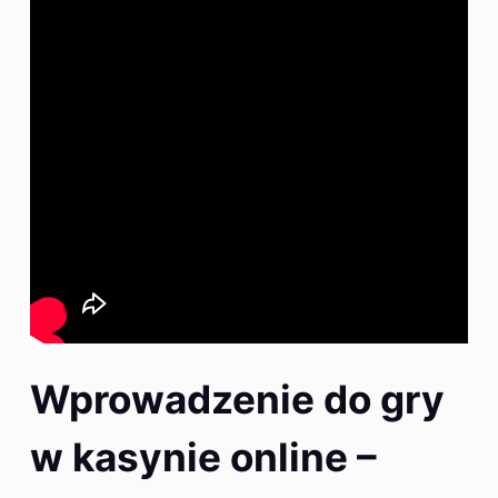
Wprowadzenie do gry
w kasynie online –