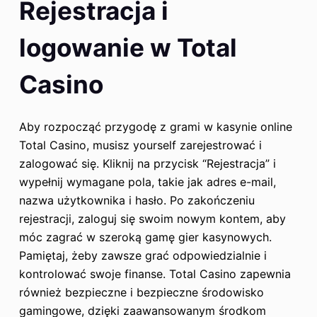
Rejestracja i
logowanie w Total
Casino
Aby rozpocząć przygodę z grami w kasynie online
Total Casino, musisz yourself zarejestrować i
zalogować się. Kliknij na przycisk “Rejestracja” i
wypełnij wymagane pola, takie jak adres e-mail,
nazwa użytkownika i hasło. Po zakończeniu
rejestracji, zaloguj się swoim nowym kontem, aby
móc zagrać w szeroką gamę gier kasynowych.
Pamiętaj, żeby zawsze grać odpowiedzialnie i
kontrolować swoje finanse. Total Casino zapewnia
również bezpieczne i bezpieczne środowisko
gamingowe, dzięki zaawansowanym środkom