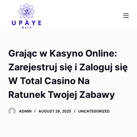
S
k
i
p
t
o
Grając w Kasyno Online:
c
o
Zarejestruj się i Zaloguj się
n
W Total Casino Na
t
e
Ratunek Twojej Zabawy
n
t
ADMIN
AUGUST 28, 2025
UNCATEGORIZED