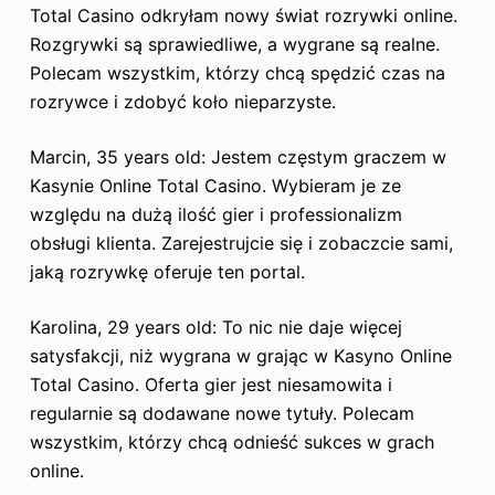
Total Casino odkryłam nowy świat rozrywki online.
Rozgrywki są sprawiedliwe, a wygrane są realne.
Polecam wszystkim, którzy chcą spędzić czas na
rozrywce i zdobyć koło nieparzyste.
Marcin, 35 years old: Jestem częstym graczem w
Kasynie Online Total Casino. Wybieram je ze
względu na dużą ilość gier i professionalizm
obsługi klienta. Zarejestrujcie się i zobaczcie sami,
jaką rozrywkę oferuje ten portal.
Karolina, 29 years old: To nic nie daje więcej
satysfakcji, niż wygrana w grając w Kasyno Online
Total Casino. Oferta gier jest niesamowita i
regularnie są dodawane nowe tytuły. Polecam
wszystkim, którzy chcą odnieść sukces w grach
online.