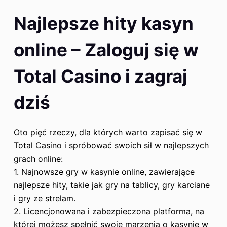
Najlepsze hity kasyn
online – Zaloguj się w
Total Casino i zagraj
dziś
Oto pięć rzeczy, dla których warto zapisać się w
Total Casino i spróbować swoich sił w najlepszych
grach online:
1. Najnowsze gry w kasynie online, zawierające
najlepsze hity, takie jak gry na tablicy, gry karciane
i gry ze strelam.
2. Licencjonowana i zabezpieczona platforma, na
której możesz spełnić swoje marzenia o kasynie w