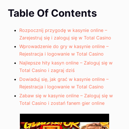
Table Of Contents
Rozpocznij przygodę w kasynie online –
Zarejestruj się i zaloguj się w Total Casino
Wprowadzenie do gry w kasynie online –
Rejestracja i logowanie w Total Casino
Najlepsze hity kasyn online – Zaloguj się w
Total Casino i zagraj dziś
Dowiaduj się, jak grać w kasynie online –
Rejestracja i logowanie w Total Casino
Zabaw się w kasynie online – Zaloguj się w
Total Casino i zostań fanem gier online