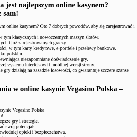
a jest najlepszym online kasynem?
ź sam!
zym online kasynem? Oto 7 dobrych powodów, aby się zarejestrować i
 w tym klasycznych i nowoczesnych maszyn slotów.
ych i już zarejestrowanych graczy.
ości, w tym karty kredytowe, e-portfele i przelewy bankowe.
yku polskim.
apewniająca niezapomniane doświadczenie gry.
zejrzystemu interfejsowi i mobilnej wersji strony.
kie gry działają na zasadzie losowości, co gwarantuje szczere szanse
ia w online kasynie Vegasino Polska –
synie Vegasino Polska.
i!
psze gry i strategie.
ać swój potencjał.
iedniej opieki i bezpieczeństwa.