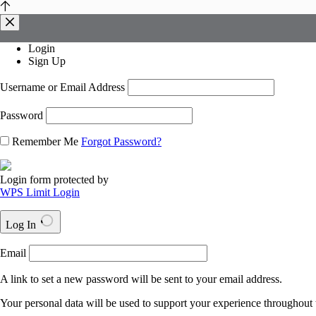
Login
Sign Up
Username or Email Address
Password
Remember Me
Forgot Password?
Login form protected by
WPS Limit Login
Log In
Email
A link to set a new password will be sent to your email address.
Your personal data will be used to support your experience throughout 