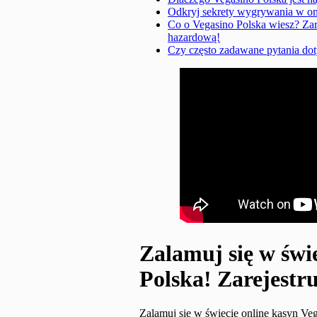
Odkryj sekrety wygrywania w onli
Co o Vegasino Polska wiesz? Zare
hazardową!
Czy często zadawane pytania dot
Zalamuj się w świ
Polska! Zarejestru
Zalamuj się w świecie online kasyn Vegas