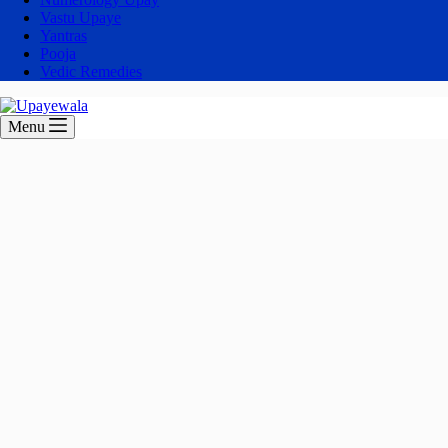
Vastu Upaye
Yantras
Pooja
Vedic Remedies
Menu