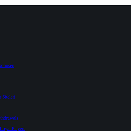
 bonusen
Siteleri
ithdrawals
Loyal Players