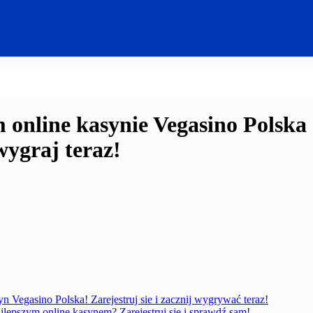
 online kasynie Vegasino Polska
 wygraj teraz!
yn Vegasino Polska! Zarejestruj sie i zacznij wygrywać teraz!
jlepszym online kasynem? Zarejestruj sie i sprawdź sam!