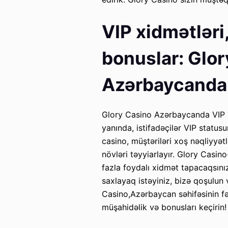
VIP xidmətləri
bonuslar: Glor
Azərbaycanda
Glory Casino Azərbaycanda VIP xi
yanında, istifadəçilər VIP statu
casino, müştəriləri xoş nəqliyyə
növləri təyyiarlayır. Glory Casin
fazla foydalı xidmət tapacaqsın
saxlayaq istəyiniz, bizə qoşulun 
Casino,Azərbaycan səhifəsinin fəz
müşahidəlik və bonusları keçirin!