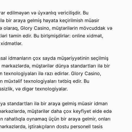
r edilməyən və úyxanlıq vericilişdir. Bu
lə bir araya gelmiş həyata keçirilmish müasir
avə olaraq, Glory Casino, müştərilərin mövcuddak və
əri təmin edir. Bu birlşmişdirlər: online xidmət,
 xidmətlər.
al idmanların çox sayda müşəriyyətinin seçilmiş
mərkəzlərdə, müştərilər dünya standartları ilə bir
texnologiyaları ilə razı edirlər. Glory Casino,
ün müxtəlif texnologiyaları tətbiq edir. Bu
ssizlik, və digər texnologiyalar.
a standartları ilə bir araya gelmiş müasir idman
 mərkəzlərdə, müştərilər daha çox keyfiyet elde edə
arın rahatlıqla oynamaq üçün bir araya gelmir, onları
mərkəzlərdə, iştirakçıların dostu personell təsis