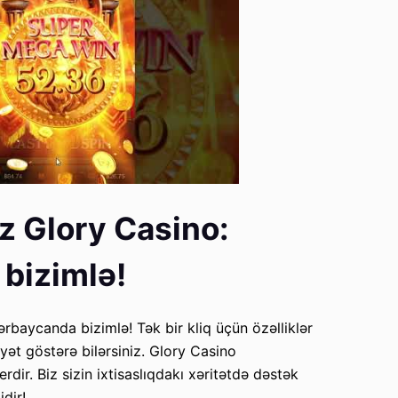
iz Glory Casino:
bizimlə!
ərbaycanda bizimlə! Tək bir kliq üçün özəlliklər
yyət göstərə bilərsiniz. Glory Casino
dir. Biz sizin ixtisaslıqdakı xəritətdə dəstək
dir!