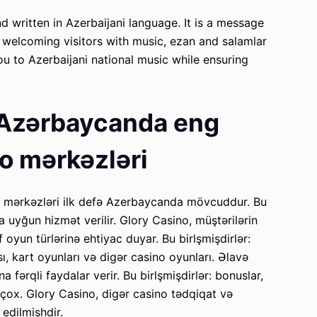
d written in Azerbaijani language. It is a message
 welcoming visitors with music, ezan and salamlar
ou to Azerbaijani national music while ensuring
 Azərbaycanda eng
o mərkəzləri
o mərkəzləri ilk defə Azerbaycanda mövcuddur. Bu
 uyğun hizmət verilir. Glory Casino, müştərilərin
oyun türlərinə ehtiyac duyar. Bu birlşmişdirlər:
ı, kart oyunları və digər casino oyunları. Əlavə
na fərqli faydalar verir. Bu birlşmişdirlər: bonuslar,
 çox. Glory Casino, digər casino tədqiqat və
 edilmishdir.