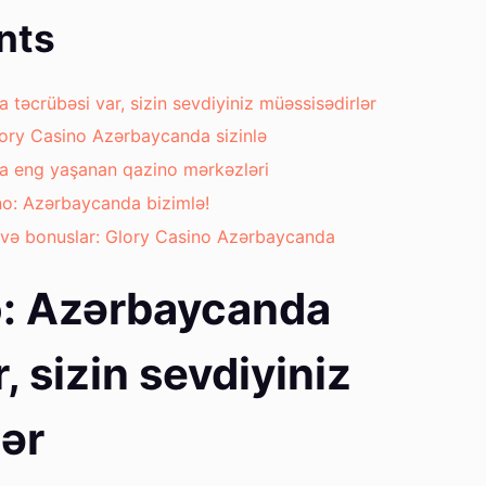
nts
təcrübəsi var, sizin sevdiyiniz müəssisədirlər
lory Casino Azərbaycanda sizinlə
a eng yaşanan qazino mərkəzləri
ino: Azərbaycanda bizimlə!
k və bonuslar: Glory Casino Azərbaycanda
o: Azərbaycanda
, sizin sevdiyiniz
ər