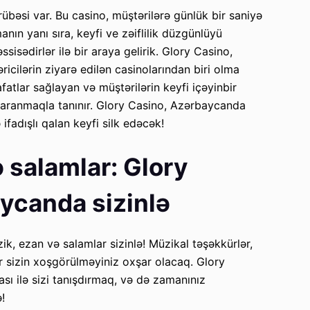
bəsi var. Bu casino, müştərilərə günlük bir saniyə
manın yanı sıra, keyfi ve zəiflilik düzgünlüyü
ssisədirlər ilə bir araya gelirik. Glory Casino,
icilərin ziyarə edilən casinolarından biri olma
atlar sağlayan və müştərilərin keyfi içəyinbir
yaranmaqla tanınır. Glory Casino, Azərbaycanda
ifadışlı qalan keyfi silk edəcək!
 salamlar: Glory
ycanda sizinlə
, ezan və salamlar sizinlə! Müzikal təşəkkürlər,
ar sizin xoşgörülməyiniz oxşar olacaq. Glory
sı ilə sizi tanışdırmaq, və də zamanınız
!