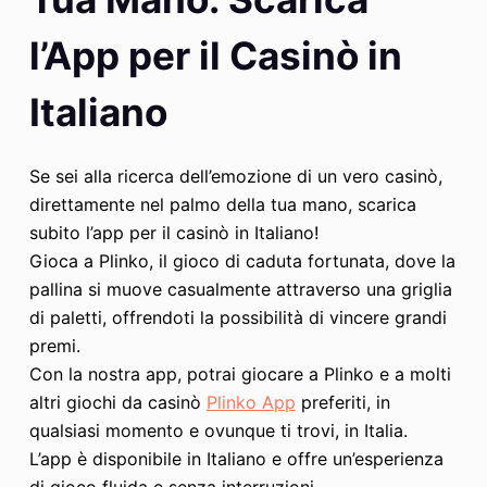
l’App per il Casinò in
Italiano
Se sei alla ricerca dell’emozione di un vero casinò,
direttamente nel palmo della tua mano, scarica
subito l’app per il casinò in Italiano!
Gioca a Plinko, il gioco di caduta fortunata, dove la
pallina si muove casualmente attraverso una griglia
di paletti, offrendoti la possibilità di vincere grandi
premi.
Con la nostra app, potrai giocare a Plinko e a molti
altri giochi da casinò
Plinko App
preferiti, in
qualsiasi momento e ovunque ti trovi, in Italia.
L’app è disponibile in Italiano e offre un’esperienza