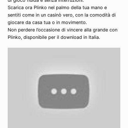
di gioco fluida e senza interruzioni.
Scarica ora Plinko nel palmo della tua mano e
sentiti come in un casinò vero, con la comodità di
giocare da casa tua o in movimento.
Non perdere l’occasione di vincere alla grande con
Plinko, disponibile per il download in Italia.