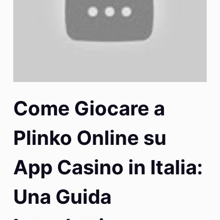
Come Giocare a
Plinko Online su
App Casino in Italia:
Una Guida