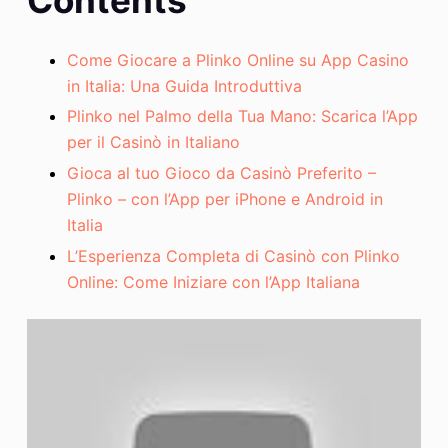
Contents
Come Giocare a Plinko Online su App Casino
in Italia: Una Guida Introduttiva
Plinko nel Palmo della Tua Mano: Scarica l’App
per il Casinò in Italiano
Gioca al tuo Gioco da Casinò Preferito –
Plinko – con l’App per iPhone e Android in
Italia
L’Esperienza Completa di Casinò con Plinko
Online: Come Iniziare con l’App Italiana