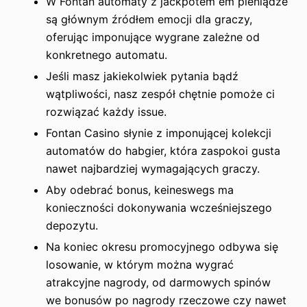
W Fontan automaty z jackpotem em pieniądze
są głównym źródłem emocji dla graczy,
oferując imponujące wygrane zależne od
konkretnego automatu.
Jeśli masz jakiekolwiek pytania bądź
wątpliwości, nasz zespół chętnie pomoże ci
rozwiązać każdy issue.
Fontan Casino słynie z imponującej kolekcji
automatów do habgier, która zaspokoi gusta
nawet najbardziej wymagających graczy.
Aby odebrać bonus, keineswegs ma
konieczności dokonywania wcześniejszego
depozytu.
Na koniec okresu promocyjnego odbywa się
losowanie, w którym można wygrać
atrakcyjne nagrody, od darmowych spinów
we bonusów po nagrody rzeczowe czy nawet