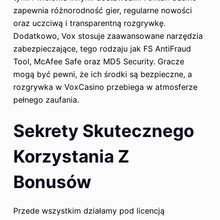
zapewnia różnorodność gier, regularne nowości
oraz uczciwą i transparentną rozgrywkę.
Dodatkowo, Vox stosuje zaawansowane narzędzia
zabezpieczające, tego rodzaju jak FS AntiFraud
Tool, McAfee Safe oraz MD5 Security. Gracze
mogą być pewni, że ich środki są bezpieczne, a
rozgrywka w VoxCasino przebiega w atmosferze
pełnego zaufania.
Sekrety Skutecznego
Korzystania Z
Bonusów
Przede wszystkim działamy pod licencją