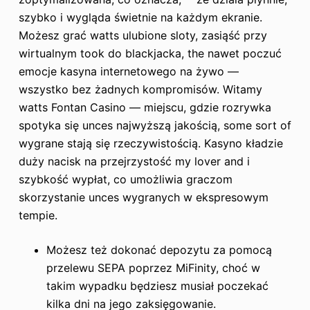
szybko i wygląda świetnie na każdym ekranie.
Możesz grać watts ulubione sloty, zasiąść przy
wirtualnym took do blackjacka, the nawet poczuć
emocje kasyna internetowego na żywo —
wszystko bez żadnych kompromisów. Witamy
watts Fontan Casino — miejscu, gdzie rozrywka
spotyka się unces najwyższą jakością, some sort of
wygrane stają się rzeczywistością. Kasyno kładzie
duży nacisk na przejrzystość my lover and i
szybkość wypłat, co umożliwia graczom
skorzystanie unces wygranych w ekspresowym
tempie.
Możesz też dokonać depozytu za pomocą
przelewu SEPA poprzez MiFinity, choć w
takim wypadku będziesz musiał poczekać
kilka dni na jego zaksięgowanie.