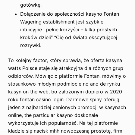
gotówkę.
Dołączenie do społeczności kasyno Fontan
Wagering establishment jest szybkie,
intuicyjne i pełne korzyści – kilka prostych
kroków dzieli” “Cię od świata ekscytującej
rozrywki.
To kolejny factor, który sprawia, że oferta kasyna
watts Polsce staje się atrakcyjna dla różnych grup
odbiorców. Mówiąc o platformie Fontan, mówimy o
stosunkowo młodym podmiocie no ano de rynku
kasyn on the web, bo założonym dopiero w 2020
roku fontan casino login. Darmowe spiny oferują
jeden z najbardziej cenionych promocji w kasynach
online, the particular kasyno doskonale
wykorzystuje ich popularność. Na tej platformie
kładzie się nacisk mhh nowoczesną prostotę, firm