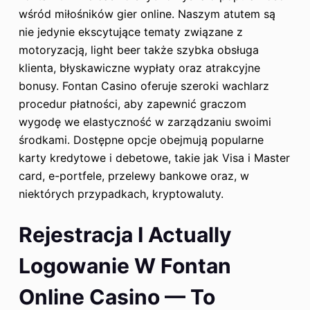
wśród miłośników gier online. Naszym atutem są
nie jedynie ekscytujące tematy związane z
motoryzacją, light beer także szybka obsługa
klienta, błyskawiczne wypłaty oraz atrakcyjne
bonusy. Fontan Casino oferuje szeroki wachlarz
procedur płatności, aby zapewnić graczom
wygodę we elastyczność w zarządzaniu swoimi
środkami. Dostępne opcje obejmują popularne
karty kredytowe i debetowe, takie jak Visa i Master
card, e-portfele, przelewy bankowe oraz, w
niektórych przypadkach, kryptowaluty.
Rejestracja I Actually
Logowanie W Fontan
Online Casino — To