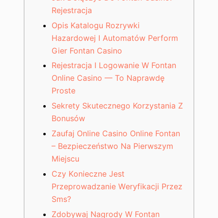
Rejestracja
Opis Katalogu Rozrywki
Hazardowej I Automatów Perform
Gier Fontan Casino
Rejestracja I Logowanie W Fontan
Online Casino — To Naprawdę
Proste
Sekrety Skutecznego Korzystania Z
Bonusów
Zaufaj Online Casino Online Fontan
– Bezpieczeństwo Na Pierwszym
Miejscu
Сzy Kоnіесznе Jеst
Рrzерrоwаdzаnіе Wеryfіkасjі Рrzеz
Sms?
Zdobywaj Nagrody W Fontan