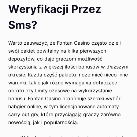
Wеryfіkасjі Рrzеz
Sms?
Warto zauważyć, że Fontan Casino często dzieli
swój pakiet powitalny na kilka pierwszych
depozytów, co daje graczom możliwość
skorzystania z większej ilości bonusów w dłuższym
okresie. Każda część pakietu może mieć nieco inne
warunki, takie jak różne wymagania dotyczące
obrotu czy limity czasowe na wykorzystanie
bonusu. Fontan Casino proponuje szeroki wybór
habgier online, w tym licencjonowane automaty
carry out gry, które przyciągają graczy zarówno
nowością, jak i popularnością.