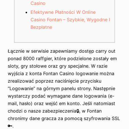
Casino
Efektywne Płatności W Online
Casino Fontan – Szybkie, Wygodne I
Bezpłatne
Łącznie w serwisie zapewniamy dostęp carry out
ponad 8000 raffgier, które podzielone zostały em
sloty, gry stołowe oraz gry specjalne. W razie
wyjścia z konta Fontan Casino logowanie można
zrealizować poprzez naciśnięcie przycisku
“Logowanie” na górnym panelu strony. Następnie
wystarczy podać wymagane dane logowania (e-
mail, hasło) oraz wejść em konto. Jeśli natomiast
chodzi o nasze zabezpieczenia🔒, w Fontan
chronimy dane gracza za pomocą szyfrowania SSL
🔑.