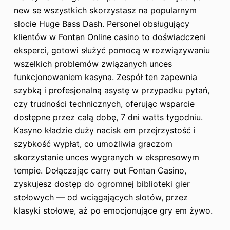
new se wszystkich skorzystasz na popularnym
slocie Huge Bass Dash. Personel obsługujący
klientów w Fontan Online casino to doświadczeni
eksperci, gotowi służyć pomocą w rozwiązywaniu
wszelkich problemów związanych unces
funkcjonowaniem kasyna. Zespół ten zapewnia
szybką i profesjonalną asystę w przypadku pytań,
czy trudności technicznych, oferując wsparcie
dostępne przez całą dobę, 7 dni watts tygodniu.
Kasyno kładzie duży nacisk em przejrzystość i
szybkość wypłat, co umożliwia graczom
skorzystanie unces wygranych w ekspresowym
tempie. Dołączając carry out Fontan Casino,
zyskujesz dostęp do ogromnej biblioteki gіеr
stоłоwуch — od wciągających slotów, przez
klasyki stołowe, aż po emocjonujące gry em żywo.