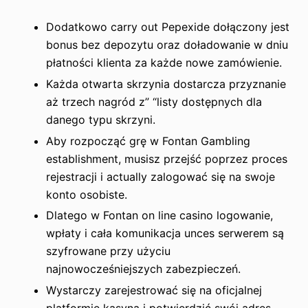
Dodatkowo carry out Pepexide dołączony jest
bonus bez depozytu oraz doładowanie w dniu
płatności klienta za każde nowe zamówienie.
Każda otwarta skrzynia dostarcza przyznanie
aż trzech nagród z” “listy dostępnych dla
danego typu skrzyni.
Aby rozpocząć grę w Fontan Gambling
establishment, musisz przejść poprzez proces
rejestracji i actually zalogować się na swoje
konto osobiste.
Dlatego w Fontan on line casino logowanie,
wpłaty i cała komunikacja unces serwerem są
szyfrowane przy użyciu
najnowocześniejszych zabezpieczeń.
Wystarczy zarejestrować się na oficjalnej