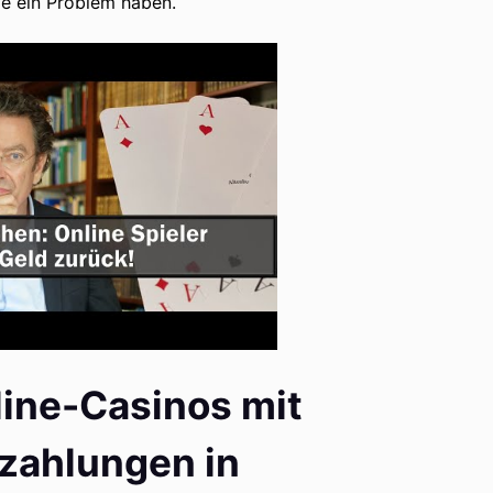
ie ein Problem haben.
line-Casinos mit
zahlungen in