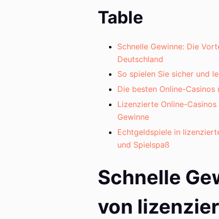
Table
Schnelle Gewinne: Die Vorte
Deutschland
So spielen Sie sicher und l
Die besten Online-Casinos 
Lizenzierte Online-Casinos 
Gewinne
Echtgeldspiele in lizenzie
und Spielspaß
Schnelle Gew
von lizenzie