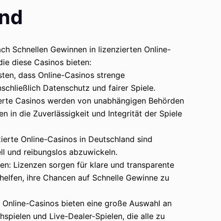
and
ch Schnellen Gewinnen in lizenzierten Online-
 die diese Casinos bieten:
isten, dass Online-Casinos strenge
nschließlich Datenschutz und fairer Spiele.
zierte Casinos werden von unabhängigen Behörden
n in die Zuverlässigkeit und Integrität der Spiele
ierte Online-Casinos in Deutschland sind
ll und reibungslos abzuwickeln.
n: Lizenzen sorgen für klare und transparente
helfen, ihre Chancen auf Schnelle Gewinne zu
rte Online-Casinos bieten eine große Auswahl an
chspielen und Live-Dealer-Spielen, die alle zu