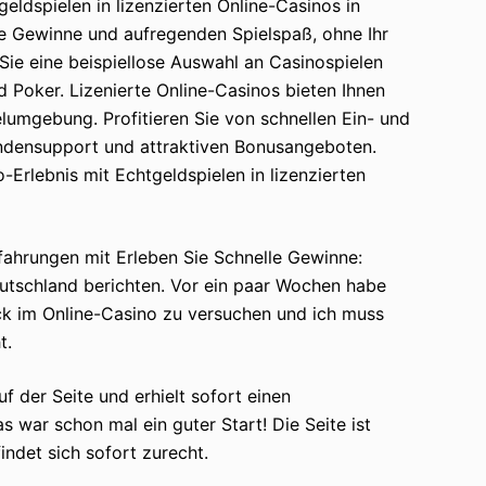
eldspielen in lizenzierten Online-Casinos in
le Gewinne und aufregenden Spielspaß, ohne Ihr
Sie eine beispiellose Auswahl an Casinospielen
nd Poker. Lizenierte Online-Casinos bieten Ihnen
lumgebung. Profitieren Sie von schnellen Ein- und
densupport und attraktiven Bonusangeboten.
-Erlebnis mit Echtgeldspielen in lizenzierten
ahrungen mit Erleben Sie Schnelle Gewinne:
eutschland berichten. Vor ein paar Wochen habe
ck im Online-Casino zu versuchen und ich muss
t.
uf der Seite und erhielt sofort einen
war schon mal ein guter Start! Die Seite ist
indet sich sofort zurecht.