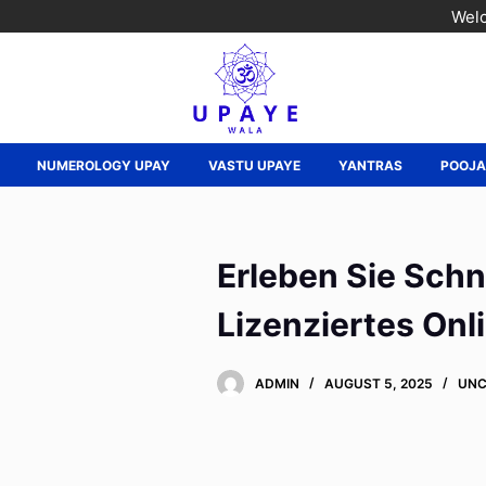
Welc
NUMEROLOGY UPAY
VASTU UPAYE
YANTRAS
POOJ
Erleben Sie Schn
Lizenziertes Onl
ADMIN
AUGUST 5, 2025
UNC