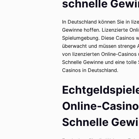
schnelle Gew
In Deutschland können Sie in liz
Gewinne hoffen. Lizenzierte Onli
Spielumgebung. Diese Casinos w
überwacht und müssen strenge Auf
von lizenzierten Online-Casinos 
Schnelle Gewinne und eine tolle 
Casinos in Deutschland.
Echtgeldspiele
Online-Casino
Schnelle Gewi