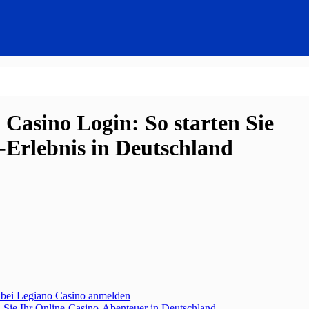
 Casino Login: So starten Sie
-Erlebnis in Deutschland
h bei Legiano Casino anmelden
n Sie Ihr Online-Casino-Abenteuer in Deutschland