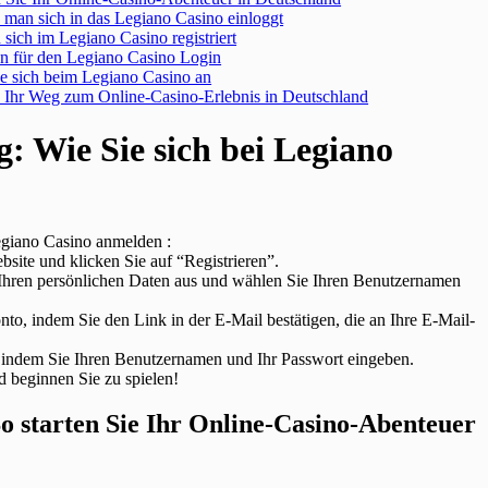
e man sich in das Legiano Casino einloggt
sich im Legiano Casino registriert
n für den Legiano Casino Login
Sie sich beim Legiano Casino an
 Ihr Weg zum Online-Casino-Erlebnis in Deutschland
: Wie Sie sich bei Legiano
egiano Casino anmelden :
site und klicken Sie auf “Registrieren”.
 Ihren persönlichen Daten aus und wählen Sie Ihren Benutzernamen
nto, indem Sie den Link in der E-Mail bestätigen, die an Ihre E-Mail-
, indem Sie Ihren Benutzernamen und Ihr Passwort eingeben.
d beginnen Sie zu spielen!
o starten Sie Ihr Online-Casino-Abenteuer