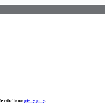
 described in our
privacy policy
.