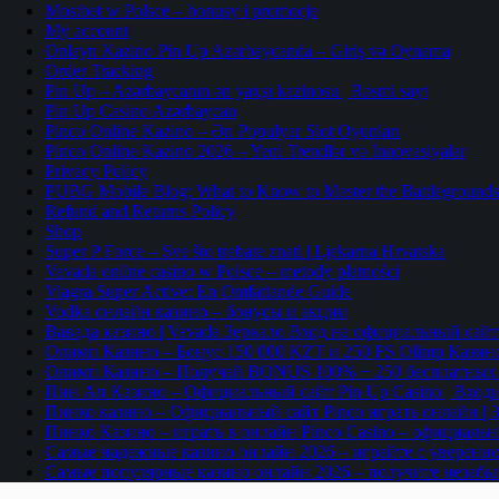
Mostbet w Polsce – bonusy i promocje
My account
Onlayn Kazino Pin Up Azərbaycanda – Giriş və Oynama
Order Tracking
Pin Up – Azərbaycanın ən yaxşı kazinosu | Rəsmi sayt
Pin Up Casino Azərbaycan
Pinco Online Kazino – Ən Populyar Slot Oyunları
Pinco Online Kazino 2026 – Yeni Trendlər və İnnovasiyalar
Privacy Policy
PUBG Mobile Blog: What to Know to Master the Battlegrounds
Refund and Returns Policy
Shop
Super P Force – Sve što trebate znati | Ljekarna Hrvatska
Vavada online casino w Polsce – metody płatności
Viagra Super Active: En Omfattande Guide
Vodka онлайн казино – бонусы и акции
Вавада казино | Vavada Зеркало Вход на официальный сайт
Олимп Казино – Бонус 150 000 KZT и 250 FS Olimp Казин
Олимп Казино – Получай BONUS 100% + 250 бесплатных
Пин Ап Казино – Официальный сайт Pin Up Casino | Входи
Пинко казино – Официальный сайт Pinco играть онлайн | З
Пинко Казино – играть в онлайн Pinco Casino – официаль
Самые надежные казино онлайн 2026 – играйте с уверенн
Самые популярные казино онлайн 2026 – получите незабы