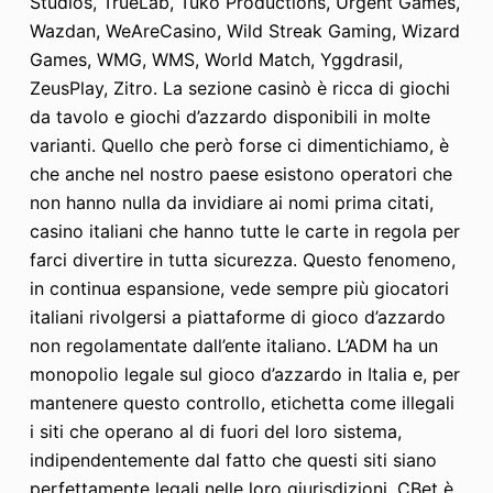
Studios, TrueLab, Tuko Productions, Urgent Games,
Wazdan, WeAreCasino, Wild Streak Gaming, Wizard
Games, WMG, WMS, World Match, Yggdrasil,
ZeusPlay, Zitro. La sezione casinò è ricca di giochi
da tavolo e giochi d’azzardo disponibili in molte
varianti. Quello che però forse ci dimentichiamo, è
che anche nel nostro paese esistono operatori che
non hanno nulla da invidiare ai nomi prima citati,
casino italiani che hanno tutte le carte in regola per
farci divertire in tutta sicurezza. Questo fenomeno,
in continua espansione, vede sempre più giocatori
italiani rivolgersi a piattaforme di gioco d’azzardo
non regolamentate dall’ente italiano. L’ADM ha un
monopolio legale sul gioco d’azzardo in Italia e, per
mantenere questo controllo, etichetta come illegali
i siti che operano al di fuori del loro sistema,
indipendentemente dal fatto che questi siti siano
perfettamente legali nelle loro giurisdizioni. CBet è