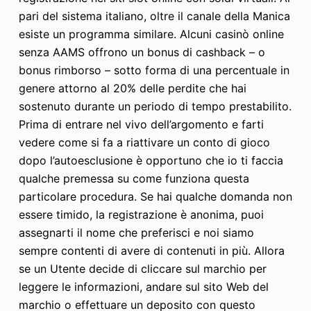
pari del sistema italiano, oltre il canale della Manica
esiste un programma similare. Alcuni casinò online
senza AAMS offrono un bonus di cashback – o
bonus rimborso – sotto forma di una percentuale in
genere attorno al 20% delle perdite che hai
sostenuto durante un periodo di tempo prestabilito.
Prima di entrare nel vivo dell’argomento e farti
vedere come si fa a riattivare un conto di gioco
dopo l’autoesclusione è opportuno che io ti faccia
qualche premessa su come funziona questa
particolare procedura. Se hai qualche domanda non
essere timido, la registrazione è anonima, puoi
assegnarti il nome che preferisci e noi siamo
sempre contenti di avere di contenuti in più. Allora
se un Utente decide di cliccare sul marchio per
leggere le informazioni, andare sul sito Web del
marchio o effettuare un deposito con questo