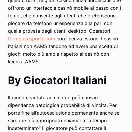
questo, tutti i migliori casinò senza autoesclusione
offrono un’interfaccia casinò mobile al passo con i
tempi, che consente agli utenti che preferiscono
giocare da telefono un’esperienza alla pari con
quella provata dagli utenti desktop. Operatori
Completesports.com
con licenza estone. I casinò
italiani non AAMS tendono ad avere una scelta di
giochi molto più ampia rispetto ai casinò con
licenza AAMS.
By Giocatori Italiani
Il gioco è vietato ai minori e può causare
dipendenza patologica probabilità di vincita. Per
porre fine all’autoesclusione permanente anche se
sarebbe più appropriato chiamarla “a tempo
indeterminato” il giocatore può contattare il