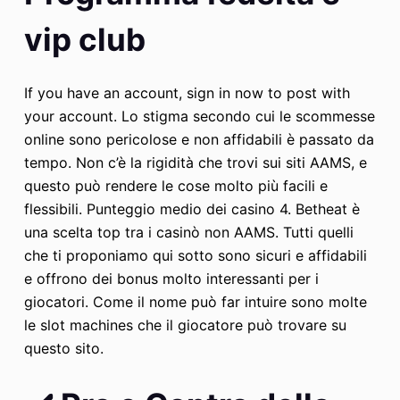
vip club
If you have an account, sign in now to post with
your account. Lo stigma secondo cui le scommesse
online sono pericolose e non affidabili è passato da
tempo. Non c’è la rigidità che trovi sui siti AAMS, e
questo può rendere le cose molto più facili e
flessibili. Punteggio medio dei casino 4. Betheat è
una scelta top tra i casinò non AAMS. Tutti quelli
che ti proponiamo qui sotto sono sicuri e affidabili
e offrono dei bonus molto interessanti per i
giocatori. Come il nome può far intuire sono molte
le slot machines che il giocatore può trovare su
questo sito.