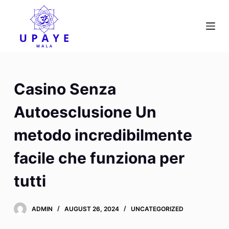
S
k
i
p
t
o
Casino Senza
c
o
Autoesclusione Un
n
metodo incredibilmente
t
e
facile che funziona per
n
t
tutti
ADMIN
AUGUST 26, 2024
UNCATEGORIZED