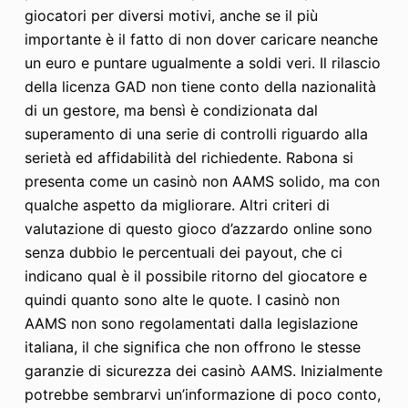
giocatori per diversi motivi, anche se il più
importante è il fatto di non dover caricare neanche
un euro e puntare ugualmente a soldi veri. Il rilascio
della licenza GAD non tiene conto della nazionalità
di un gestore, ma bensì è condizionata dal
superamento di una serie di controlli riguardo alla
serietà ed affidabilità del richiedente. Rabona si
presenta come un casinò non AAMS solido, ma con
qualche aspetto da migliorare. Altri criteri di
valutazione di questo gioco d’azzardo online sono
senza dubbio le percentuali dei payout, che ci
indicano qual è il possibile ritorno del giocatore e
quindi quanto sono alte le quote. I casinò non
AAMS non sono regolamentati dalla legislazione
italiana, il che significa che non offrono le stesse
garanzie di sicurezza dei casinò AAMS. Inizialmente
potrebbe sembrarvi un’informazione di poco conto,