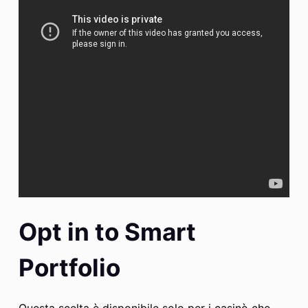
Opt in to Smart
Portfolio