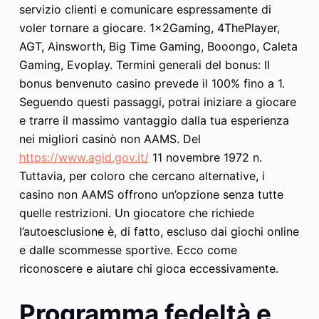
servizio clienti e comunicare espressamente di
voler tornare a giocare. 1x2Gaming, 4ThePlayer,
AGT, Ainsworth, Big Time Gaming, Booongo, Caleta
Gaming, Evoplay. Termini generali del bonus: Il
bonus benvenuto casino prevede il 100% fino a 1.
Seguendo questi passaggi, potrai iniziare a giocare
e trarre il massimo vantaggio dalla tua esperienza
nei migliori casinò non AAMS. Del
https://www.agid.gov.it/
11 novembre 1972 n.
Tuttavia, per coloro che cercano alternative, i
casino non AAMS offrono un’opzione senza tutte
quelle restrizioni. Un giocatore che richiede
l’autoesclusione è, di fatto, escluso dai giochi online
e dalle scommesse sportive. Ecco come
riconoscere e aiutare chi gioca eccessivamente.
Programma fedeltà e