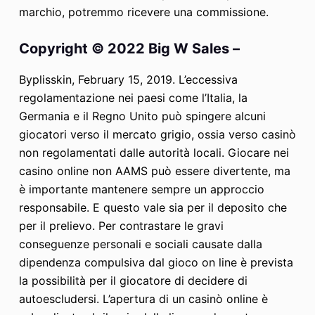
marchio, potremmo ricevere una commissione.
Copyright © 2022 Big W Sales –
Byplisskin, February 15, 2019. L’eccessiva
regolamentazione nei paesi come l’Italia, la
Germania e il Regno Unito può spingere alcuni
giocatori verso il mercato grigio, ossia verso casinò
non regolamentati dalle autorità locali. Giocare nei
casino online non AAMS può essere divertente, ma
è importante mantenere sempre un approccio
responsabile. E questo vale sia per il deposito che
per il prelievo. Per contrastare le gravi
conseguenze personali e sociali causate dalla
dipendenza compulsiva dal gioco on line è prevista
la possibilità per il giocatore di decidere di
autoescludersi. L’apertura di un casinò online è