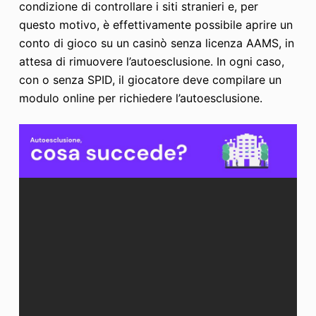
condizione di controllare i siti stranieri e, per
questo motivo, è effettivamente possibile aprire un
conto di gioco su un casinò senza licenza AAMS, in
attesa di rimuovere l’autoesclusione. In ogni caso,
con o senza SPID, il giocatore deve compilare un
modulo online per richiedere l’autoesclusione.