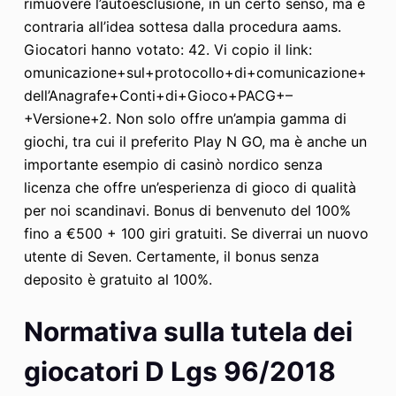
rimuovere l’autoesclusione, in un certo senso, ma è
contraria all’idea sottesa dalla procedura aams.
Giocatori hanno votato: 42. Vi copio il link:
omunicazione+sul+protocollo+di+comunicazione+
dell’Anagrafe+Conti+di+Gioco+PACG+–
+Versione+2. Non solo offre un’ampia gamma di
giochi, tra cui il preferito Play N GO, ma è anche un
importante esempio di casinò nordico senza
licenza che offre un’esperienza di gioco di qualità
per noi scandinavi. Bonus di benvenuto del 100%
fino a €500 + 100 giri gratuiti. Se diverrai un nuovo
utente di Seven. Certamente, il bonus senza
deposito è gratuito al 100%.
Normativa sulla tutela dei
giocatori D Lgs 96/2018