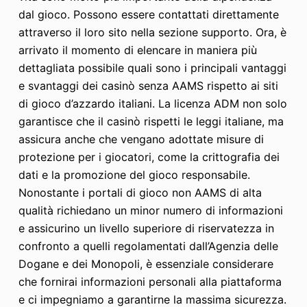
dal gioco. Possono essere contattati direttamente
attraverso il loro sito nella sezione supporto. Ora, è
arrivato il momento di elencare in maniera più
dettagliata possibile quali sono i principali vantaggi
e svantaggi dei casinò senza AAMS rispetto ai siti
di gioco d’azzardo italiani. La licenza ADM non solo
garantisce che il casinò rispetti le leggi italiane, ma
assicura anche che vengano adottate misure di
protezione per i giocatori, come la crittografia dei
dati e la promozione del gioco responsabile.
Nonostante i portali di gioco non AAMS di alta
qualità richiedano un minor numero di informazioni
e assicurino un livello superiore di riservatezza in
confronto a quelli regolamentati dall’Agenzia delle
Dogane e dei Monopoli, è essenziale considerare
che fornirai informazioni personali alla piattaforma
e ci impegniamo a garantirne la massima sicurezza.