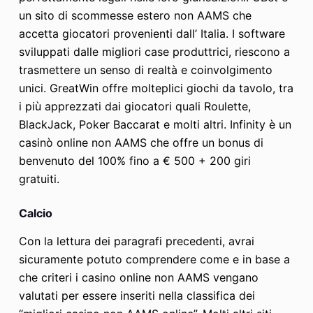
un sito di scommesse estero non AAMS che
accetta giocatori provenienti dall’ Italia. I software
sviluppati dalle migliori case produttrici, riescono a
trasmettere un senso di realtà e coinvolgimento
unici. GreatWin offre molteplici giochi da tavolo, tra
i più apprezzati dai giocatori quali Roulette,
BlackJack, Poker Baccarat e molti altri. Infinity è un
casinò online non AAMS che offre un bonus di
benvenuto del 100% fino a € 500 + 200 giri
gratuiti.
Calcio
Con la lettura dei paragrafi precedenti, avrai
sicuramente potuto comprendere come e in base a
che criteri i casino online non AAMS vengano
valutati per essere inseriti nella classifica dei