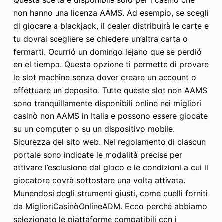
Questa scelta è disponibile solo per i casinò che
non hanno una licenza AAMS. Ad esempio, se scegli
di giocare a blackjack, il dealer distribuirà le carte e
tu dovrai scegliere se chiedere un’altra carta o
fermarti. Ocurrió un domingo lejano que se perdió
en el tiempo. Questa opzione ti permette di provare
le slot machine senza dover creare un account o
effettuare un deposito. Tutte queste slot non AAMS
sono tranquillamente disponibili online nei migliori
casinò non AAMS in Italia e possono essere giocate
su un computer o su un dispositivo mobile.
Sicurezza del sito web. Nel regolamento di ciascun
portale sono indicate le modalità precise per
attivare l’esclusione dal gioco e le condizioni a cui il
giocatore dovrà sottostare una volta attivata.
Munendosi degli strumenti giusti, come quelli forniti
da MiglioriCasinòOnlineADM. Ecco perché abbiamo
selezionato le piattaforme compatibili con i