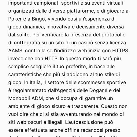
importanti campionati sportivi e su eventi virtuali
organizzati dalle diverse piattaforme, e di giocare a
Poker e a Bingo, vivendo così un’esperienza di
gioco dinamica, innovativa e decisamente diversa
dal solito. Per verificare la presenza del protocollo
di crittografia su un sito di un casinò senza licenza
AAMS, controlla se l’indirizzo web inizia con HTTPS
invece che con HTTP. In questo modo ti sarà più
semplice scegliere il tuo preferito, in base alle
caratteristiche che più si addicono al tuo stile di
gioco. In Italia, il settore delle scommesse sportive
è regolamentato dall’Agenzia delle Dogane e dei
Monopoli ADM, che si occupa di garantire un
ambiente di gioco sicuro e trasparente. Questo non
vuol dire che ci si stia avventurando nel mondo di
siti web oscuri e illegali. L’autoesclusione può
essere effettuata anche offline recandosi presso