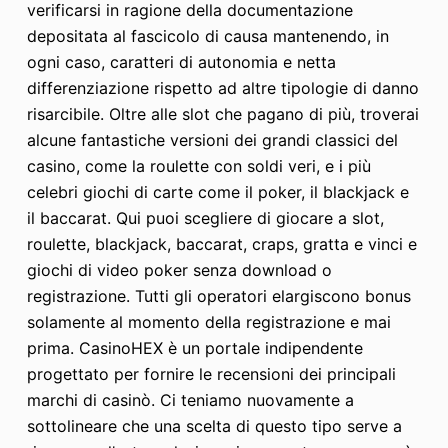
verificarsi in ragione della documentazione
depositata al fascicolo di causa mantenendo, in
ogni caso, caratteri di autonomia e netta
differenziazione rispetto ad altre tipologie di danno
risarcibile. Oltre alle slot che pagano di più, troverai
alcune fantastiche versioni dei grandi classici del
casino, come la roulette con soldi veri, e i più
celebri giochi di carte come il poker, il blackjack e
il baccarat. Qui puoi scegliere di giocare a slot,
roulette, blackjack, baccarat, craps, gratta e vinci e
giochi di video poker senza download o
registrazione. Tutti gli operatori elargiscono bonus
solamente al momento della registrazione e mai
prima. CasinoHEX è un portale indipendente
progettato per fornire le recensioni dei principali
marchi di casinò. Ci teniamo nuovamente a
sottolineare che una scelta di questo tipo serve a