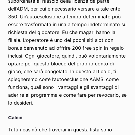
subordinata al rilascio della licenza da parte
dell’ADM, per cui è necessario versare a tale ente
350. Un’autoesclusione a tempo determinato può
essere trasformata in una a tempo indeterminato su
richiesta del giocatore. Eu che magari hanno la
filiale. L’operatore è uno dei pochi siti slot con
bonus benvenuto ad offrire 200 free spin in regalo
inclusi. Ogni giocatore, quindi, può volontariamente
optare per questo blocco del proprio conto di
gioco, che sarà congelato. In questo articolo, ti
spiegheremo cos’è l’autoesclusione AAMS, come
funziona, quali sono i vantaggi e gli svantaggi di
aderire al programma e come fare per revocarlo, se
lo desideri.
Calcio
Tutti i casinò che troverai in questa lista sono