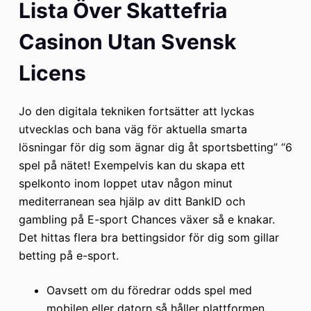
Lista Över Skattefria
Casinon Utan Svensk
Licens
Jo den digitala tekniken fortsätter att lyckas
utvecklas och bana väg för aktuella smarta
lösningar för dig som ägnar dig åt sportsbetting” “6
spel på nätet! Exempelvis kan du skapa ett
spelkonto inom loppet utav någon minut
mediterranean sea hjälp av ditt BankID och
gambling på E-sport Chances växer så e knakar.
Det hittas flera bra bettingsidor för dig som gillar
betting på e-sport.
Oavsett om du föredrar odds spel med
mobilen eller datorn så håller plattformen