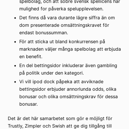
spelbolag, och att sobre svensk spellicens har
mulighed for påverka spelupplevelsen.
Det finns då vara durante lägre siffra än om
dom presenterade omsättningskravet för
endast bonussumman.
För att sticka ut bland konkurrensen på
marknaden väljer många spelbolag att erbjuda
en benefit.
En del bettingsidor inkluderar även gambling
på politik under den kategori.
Vi vill ipod dock påpeka att avviknade
bettingsidor erbjuder annorlunda odds, olika
bonusar och olika omsättningskrav för dessa
bonusar.
Det är det här samarbetet som gör e möjligt för
Trustly, Zimpler och Swish att ge dig tillgång till