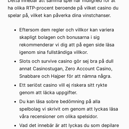
Detta innebär att samma spel har mulighed for at
ha olika RTP-procent beroende på vilket casino du
spelar på, vilket kan påverka dina vinstchanser.
Eftersom dem regler och villkor kan variera
skapligt bolagen och bonusarna i sig
rekommenderar vi dig att på egen side läsa
igenom sina fullständiga villkor.
Slots och survive casino gör sej bra på dull
annat Casinostugan, Zero Account Casino,
Snabbare och Hajper för att nämna några.
Ett seriöst casino vill ej riskera sitt rykte
genom att läcka uppgifter.
Du kan läsa sobre bedömning på alla
spelbolag vi skrivit om genom att lyckas läsa
våra recensioner om olika spelsidor.
Vad det innebär är att lyckas du som depilare