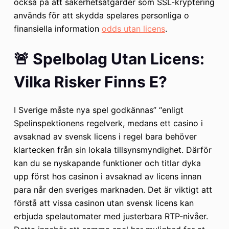
också på att säkerhetsåtgärder som SSL-kryptering
används för att skydda spelares personliga o
finansiella information
odds utan licens
.
🚨 Spelbolag Utan Licens:
Vilka Risker Finns E?
I Sverige måste nya spel godkännas” “enligt
Spelinspektionens regelverk, medans ett casino i
avsaknad av svensk licens i regel bara behöver
klartecken från sin lokala tillsynsmyndighet. Därför
kan du se nyskapande funktioner och titlar dyka
upp först hos casinon i avsaknad av licens innan
para når den sveriges marknaden. Det är viktigt att
förstå att vissa casinon utan svensk licens kan
erbjuda spelautomater med justerbara RTP-nivåer.