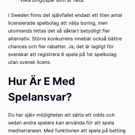
vilka bingospel som är heta.
I Sweden finns det självfallet endast ett liten antal
licensierade spelbolag att välja boring, men
utomlands hittas det så såklart betydligt fler
alternativ. Större konkurrens innebär också bättre
chances och fler rabatter. Ja, det är lagligt för
svenskar att registrera 6 spela på 1st spelbolag
utan svensk licens.
Hur Är E Med
Spelansvar?
Du har själv möjligheten att sätta ett odds och
sedan andra spelare kan använda för att spela
mediterranean. Med funktionen att spela på betting