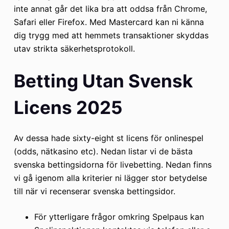
inte annat går det lika bra att oddsa från Chrome,
Safari eller Firefox. Med Mastercard kan ni känna
dig trygg med att hemmets transaktioner skyddas
utav strikta säkerhetsprotokoll.
Betting Utan Svensk
Licens 2025
Av dessa hade sixty-eight st licens för onlinespel
(odds, nätkasino etc). Nedan listar vi de bästa
svenska bettingsidorna för livebetting. Nedan finns
vi gå igenom alla kriterier ni lägger stor betydelse
till när vi recenserar svenska bettingsidor.
För ytterligare frågor omkring Spelpaus kan