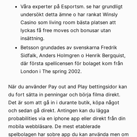
Våra experter på Esportsm. se har grundligt
undersökt detta ämne o har rankat Winsly
Casino som living room bästa platsen att
lyckas få free moves och bonusar utan
insättning.
Betsson grundades av svenskarna Fredrik
Sidfalk, Anders Holmgren o Henrik Bergquist,
där första spellicensen för bolaget kom från
London i The spring 2002.
När du använder Pay out and Play bettingsidor kan
du fort sätta in penningar och börja filma direkt.
Det är som att gå in i durante butik, köpa något
och sedan gå direkt. Antingen kan du lägga
probabilities via en iphone app eller direkt från din
mobila webbläsare. De mest etablerade
spelbolagen har sobre app du kan använda men om