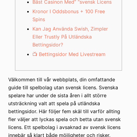
Bäst Casinon Med” “svensk Licens
Kronor I Oddsbonus + 100 Free
Spins
Kan Jag Använda Swish, Zimpler
Eller Trustly På Utländska
Bettingsidor?
📺 Bettingsidor Med Livestream
Välkommen till vår webbplats, din omfattande
guide till spelbolag utan svensk licens. Svenska
spelare har under de sista åren i allt större
utsträckning valt att spela på utländska
bettingsidor. Här följer fem skäl till varför allting
fler väljer att lyckas spela och betta utan svensk
licens. Ett spelbolag i avsaknad av svensk licens
innebär så klart både möjligheter och risker.