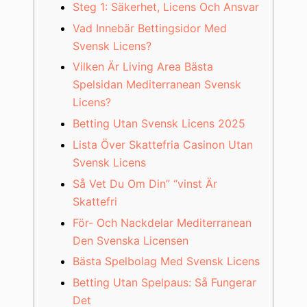
Steg 1: Säkerhet, Licens Och Ansvar
Vad Innebär Bettingsidor Med
Svensk Licens?
Vilken Är Living Area Bästa
Spelsidan Mediterranean Svensk
Licens?
Betting Utan Svensk Licens 2025
Lista Över Skattefria Casinon Utan
Svensk Licens
Så Vet Du Om Din” “vinst Är
Skattefri
För- Och Nackdelar Mediterranean
Den Svenska Licensen
Bästa Spelbolag Med Svensk Licens
Betting Utan Spelpaus: Så Fungerar
Det