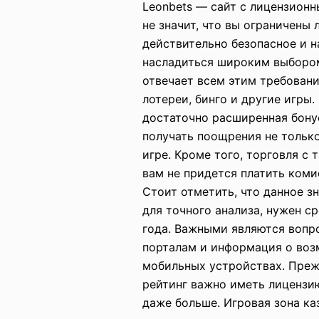
Leonbets ― сайт с лицензионн
не значит, что вы ограничены
действительно безопасное и н
насладиться широким выбором
отвечает всем этим требовани
лотереи, бинго и другие игры.
достаточно расширенная бону
получать поощрения не только
игре. Кроме того, торговля с
вам не придется платить коми
Стоит отметить, что данное з
для точного анализа, нужен с
года. Важными являются вопр
порталам и информация о воз
мобильных устройствах. Пре
рейтинг важно иметь лицензию
даже больше. Игровая зона каз