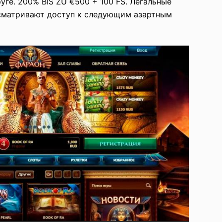
уге. 200% BIS ZU €500 + 100 FS. Легальные
сматривают доступ к следующим азартным