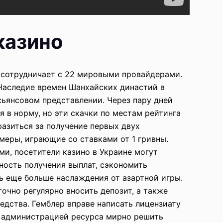
казино
е сотрудничает с 22 мировыми провайдерами.
Наследие времен Шанхайских династий в
сьянсовом представлении. Через пару дней
я в норму, но эти скачки по местам рейтинга
разиться за получение первых двух
меры, играющие со ставками от 1 гривны.
и, посетители казино в Украине могут
ность получения выплат, сэкономить
ь еще больше наслаждения от азартной игры.
очно регулярно вносить депозит, а также
редства. Гемблер вправе написать лицензиату
с администрацией ресурса мирно решить