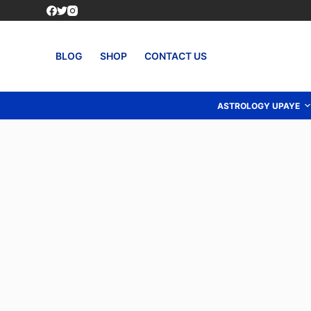
S
k
i
BLOG
SHOP
CONTACT US
p
t
o
ASTROLOGY UPAYE
c
o
n
t
e
n
t