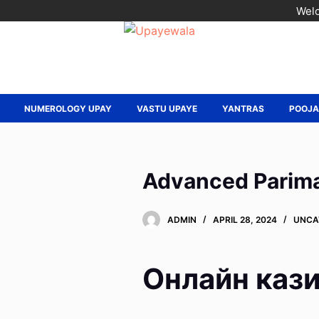
Welc
NUMEROLOGY UPAY
VASTU UPAYE
YANTRAS
POOJ
Advanced Parim
ADMIN
APRIL 28, 2024
UNCA
Онлайн кази