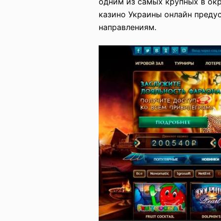
одним из самых крупных в окр
казино Украины онлайн преду
направлениям.