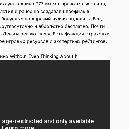
ккаунт в Азино 777 имеют право только лица,
етия и ранее не создавали профиль в
 бонусных поощрений нужно выделить. Все,
круглосуточно и абсолютно бесплатно. Почти
«Деньги решают все». Есть функция страховки
ре игровых ресурсов с экспертных рейтингов.