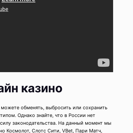
айн казино
 можете обменять, выбросить или сохранить
типом. Однако знайте, что в России нет
 силу законодательства. На данный момент мы
 Космолот, Слотс Сити, VBet, Пари Матч,