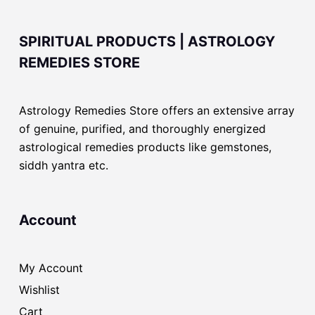
SPIRITUAL PRODUCTS | ASTROLOGY
REMEDIES STORE
Astrology Remedies Store offers an extensive array
of genuine, purified, and thoroughly energized
astrological remedies products like gemstones,
siddh yantra etc.
Account
My Account
Wishlist
Cart