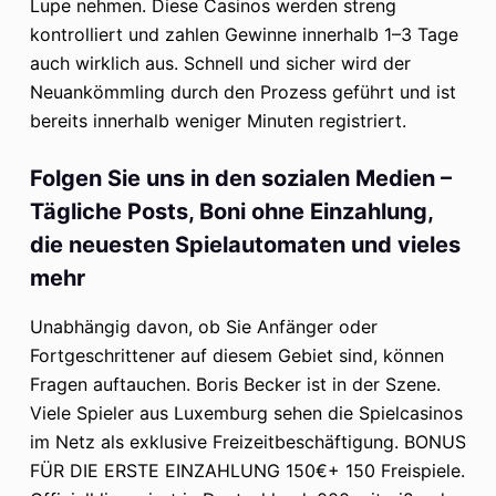
Lupe nehmen. Diese Casinos werden streng
kontrolliert und zahlen Gewinne innerhalb 1–3 Tage
auch wirklich aus. Schnell und sicher wird der
Neuankömmling durch den Prozess geführt und ist
bereits innerhalb weniger Minuten registriert.
Folgen Sie uns in den sozialen Medien –
Tägliche Posts, Boni ohne Einzahlung,
die neuesten Spielautomaten und vieles
mehr
Unabhängig davon, ob Sie Anfänger oder
Fortgeschrittener auf diesem Gebiet sind, können
Fragen auftauchen. Boris Becker ist in der Szene.
Viele Spieler aus Luxemburg sehen die Spielcasinos
im Netz als exklusive Freizeitbeschäftigung. BONUS
FÜR DIE ERSTE EINZAHLUNG 150€+ 150 Freispiele.