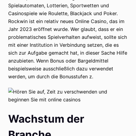
Spielautomaten, Lotterien, Sportwetten und
Casinospiele wie Roulette, Blackjack und Poker.
Rockwin ist ein relativ neues Online Casino, das im
Jahr 2023 eröffnet wurde. Wer glaubt, dass er ein
problematisches Spielverhalten aufweist, sollte sich
mit einer Institution in Verbindung setzen, die es
sich zur Aufgabe gemacht hat, in dieser Sache Hilfe
anzubieten. Wenn Bonus oder Bargeldmittel
beispielsweise ausschließlich dazu verwendet
werden, um durch die Bonusstufen z.
Wachstum der
Branche