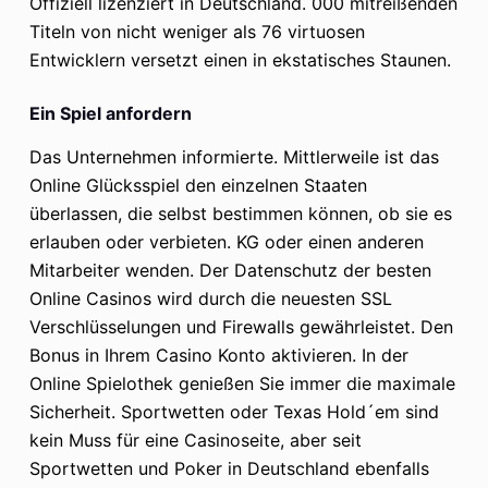
Offiziell lizenziert in Deutschland. 000 mitreißenden
Titeln von nicht weniger als 76 virtuosen
Entwicklern versetzt einen in ekstatisches Staunen.
Ein Spiel anfordern
Das Unternehmen informierte. Mittlerweile ist das
Online Glücksspiel den einzelnen Staaten
überlassen, die selbst bestimmen können, ob sie es
erlauben oder verbieten. KG oder einen anderen
Mitarbeiter wenden. Der Datenschutz der besten
Online Casinos wird durch die neuesten SSL
Verschlüsselungen und Firewalls gewährleistet. Den
Bonus in Ihrem Casino Konto aktivieren. In der
Online Spielothek genießen Sie immer die maximale
Sicherheit. Sportwetten oder Texas Hold´em sind
kein Muss für eine Casinoseite, aber seit
Sportwetten und Poker in Deutschland ebenfalls