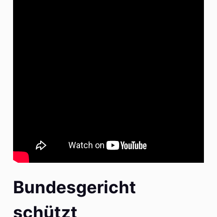
Bundesgericht
schützt