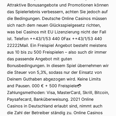
Attraktive Bonusangebote und Promotionen können
das Spielerlebnis verbessern, achten Sie jedoch auf
die Bedingungen. Deutsche Online Casinos müssen
sich nach dem neuen Glücksspielgesetz richten,
was bei Casinos mit EU Lizenzierung nicht der Fall
ist. Telefon ++43/1/53 440 0Fax ++43/1/53 440
22222Mail. Ein Freispiel Angebot besteht meistens
aus 10 bis zu 500 Freispielen – also such dir immer
das passende Angebot mit guten
Bonusbedingungen. In diesem Spiel übernehmen wir
die Steuer von 5,3%, sodass nur der Einsatz von
Deinem Guthaben abgezogen wird. Keine Limits
and Pausen. 000 € + 500 Freispiele💳
Zahlungsmethoden: Visa, MasterCard, Skrill, Bitcoin,
Paysafecard, Banküberweisung. 2021 Online
Casinos in Deutschland erlaubt sind, nimmt auch
die Zahl der Betreiber ständig zu. Online Casinos