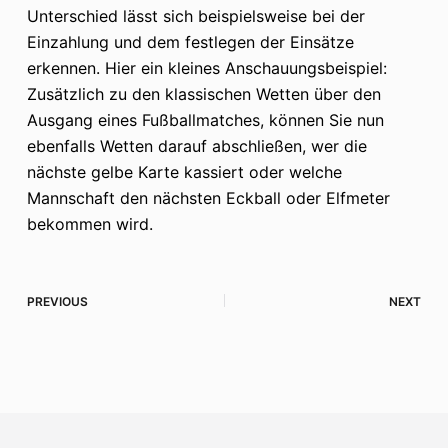
Unterschied lässt sich beispielsweise bei der
Einzahlung und dem festlegen der Einsätze
erkennen. Hier ein kleines Anschauungsbeispiel:
Zusätzlich zu den klassischen Wetten über den
Ausgang eines Fußballmatches, können Sie nun
ebenfalls Wetten darauf abschließen, wer die
nächste gelbe Karte kassiert oder welche
Mannschaft den nächsten Eckball oder Elfmeter
bekommen wird.
PREVIOUS
NEXT