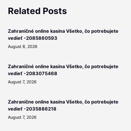
Related Posts
Zahraničné online kasína Všetko, čo potrebujete
vedieť -2085860593
August 8, 2026
Zahraničné online kasína Všetko, čo potrebujete
vedieť -2083075468
August 7, 2026
Zahranične online kasína Všetko, čo potrebujete
vedieť -2035886218
August 7, 2026