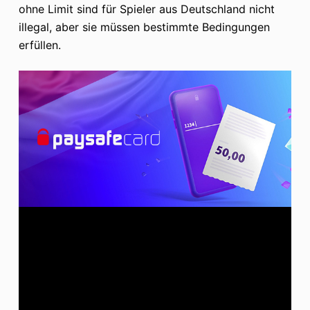
ohne Limit sind für Spieler aus Deutschland nicht
illegal, aber sie müssen bestimmte Bedingungen
erfüllen.