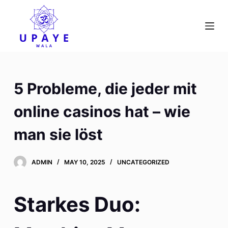
S
k
i
p
t
o
5 Probleme, die jeder mit
c
o
online casinos hat – wie
n
man sie löst
t
e
n
ADMIN
MAY 10, 2025
UNCATEGORIZED
t
Starkes Duo: