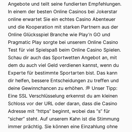
Angebote und teilt seine fundierten Empfehlungen.
In einem der besten Online Casinos bei Jokerstar
online erwartet Sie ein echtes Casino Abenteuer
und die Kooperation mit starken Partnern aus der
Online Glücksspiel Branche wie Play’n GO und
Pragmatic Play sorgte bei unserem Online Casino
Test für viel Spielspaß beim Online Casino Spielen.
Schau dir auch das Sportwetten Angebot an, mit
dem du auch viel Geld verdienen kannst, wenn du
Experte für bestimmte Sportarten bist. Das kann
dir helfen, bessere Entscheidungen zu treffen und
deine Gewinnchancen zu erhöhen. 💭 Unser Tipp:
Eine SSL Verschlüsselung erkennst du am kleinen
Schloss vor der URL oder daran, dass die Casino
Adresse mit “https” beginnt, wobei das “s” für
“sicher” steht. Auf unserem Kahn ist die Stimmung
immer prächtig. Sie können eine Einzahlung ohne