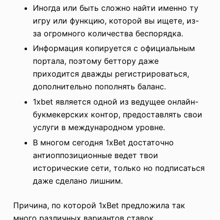
Иногда или быть сложно найти именно ту
игру или функцию, которой вы ищете, из-
за огромного количества беспорядка.
Информация копируется с официальным
портала, поэтому беттору даже
приходится дважды регистрироваться,
дополнительно пополнять баланс.
1xbet является одной из ведущее онлайн-
букмекерских контор, предоставлять свои
услуги в международном уровне.
В многом сегодня 1xBet достаточно
антиоппозиционные ведет твои
исторические сети, только но подписаться
даже сделано лишним.
Причина, по которой 1xBet предложила так
много различных вариантов ставок,