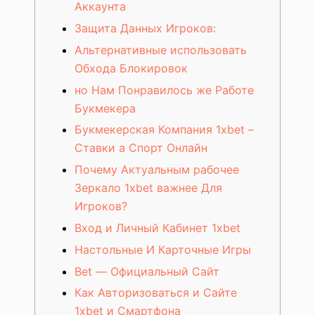
Аккаунта
Защита Данных Игроков:
Альтернативные использовать
Обхода Блокировок
но Нам Понравилось же Работе
Букмекера
Букмекерская Компания 1xbet –
Ставки а Спорт Онлайн
Почему Актуальным рабочее
Зеркало 1xbet важнее Для
Игроков?
Вход и Личный Кабинет 1xbet
Настольные И Карточные Игры
Bet — Официальный Сайт
Как Авторизоваться и Сайте
1xbet и Смартфона