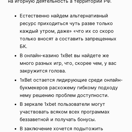
на игорную деятельность а территории РФ.
Естественно найдем альтернативный
ресурс приходиться чуть разве только
каждый утром, даже» «что их со скоро
только вносят а составить запрещенных
БК.
В онлайн-казино 1xBet вы найдете же
много разных игр, что, скорее чем, у вас
закружится голова.
1xBet остается лидирующие среди онлайн-
букмекеров расхожему гибкому подходу
нему решению проблем доступности.
В зеркале 1xbet пользователи могут
участвовать всяком всех программах
беззаветной и получать бонусы.
В заключение хочется подытожить