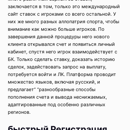
заключается в том, только это международный
сайт ставок с игроками со всего остальной. У
них же много разных аллопатрия спорта, чтобы
внимание как можно больше игроков. По
завершения данной процедуры него нового
клиента открывался счет и появиться личный
кабинет, спустя него игрок взаимодействует с
БК. Только сделать ставку, доказать историю
сделок, задействовать запрос на выплату,
потребуется войти и ЛК. Платформа проводит
множество языков, включая русский, и
предлагает” “разнообразные способы
пополнения счета и вывода неснижаемых,
адаптированные под особенно различных
регионов.
быстрый Регистрация