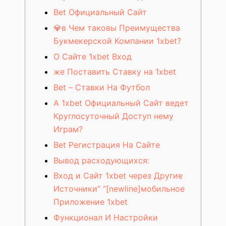
Bet Официальный Сайт
💎в Чем таковы Преимущества
Букмекерской Компании 1xbet?
О Сайте 1xbet Вход
же Поставить Ставку на 1xbet
Bet – Ставки На Футбол
А 1xbet Официальный Сайт ведет
Круглосуточный Доступ нему
Играм?
Bet Регистрация На Сайте
Вывод расходующихся:
Вход и Сайт 1xbet через Другие
Источники” “[newline]мобильное
Приложение 1xbet
Функционал И Настройки