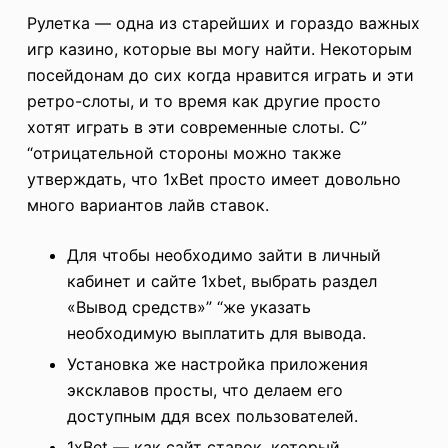
Рулетка — одна из старейших и гораздо важных
игр казино, которые вы могу найти. Некоторым
посейдонам до сих когда нравится играть и эти
ретро-слоты, и то время как другие просто
хотят играть в эти современные слоты. С”
“отрицательной стороны можно также
утверждать, что 1xBet просто имеет довольно
много вариантов лайв ставок.
Для чтобы необходимо зайти в личный
кабинет и сайте 1xbet, выбрать раздел
«Вывод средств»” “же указать
необходимую выплатить для вывода.
Установка же настройка приложения
эксклавов просты, что делаем его
доступным ддя всех пользователей.
1xBet — как сайт ставок, который