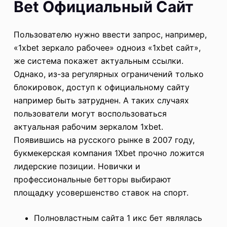
Bet Официальный Сайт
Пользователю нужно ввести запрос, например,
«1xbet зеркало рабочее» одноиз «1xbet сайт»,
же система покажет актуальным ссылки.
Однако, из-за регулярных ограничений только
блокировок, доступ к официальному сайту
например быть затруднен. А таких случаях
пользователи могут воспользоваться
актуальная рабочим зеркалом 1xbet.
Появившись на русского рынке в 2007 году,
букмекерская компания 1Хbet прочно ложится
лидерские позиции. Новички и
профессиональные бетторы выбирают
площадку усовершенство ставок на спорт.
Полновластным сайта 1 икс бет являлась