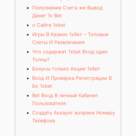
Пополнение Счета же Вывод
Денег 1x Bet
о Сайте 1xbet
Игры В Казино 1xбет – Топовые
Слоты И Развлечения
Что содержит 1xbet Вход один
Толпы?
Бонусы только Акции 1xбет
Вход И Проверка Регистрации В
Бк 1xbet
Bet Вход В личный Кабинет
Пользователя
Создать Аккаунт вопреки Номеру
Телефона