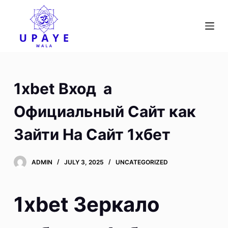
S
k
i
p
t
o
1xbet Вход ️ а
c
o
Официальный Сайт как
n
Зайти На Сайт 1хбет
t
e
n
ADMIN
JULY 3, 2025
UNCATEGORIZED
t
1xbet Зеркало