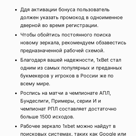
Ддя активации бонуса пользователь
должен указать промокод в одноименное
дверной во время регистрации.
Чтобы обойтись постоянного поиска
новому зеркала, рекомендуем обзавестись
предназначенной рабочей схемой.
Благодаря вашей надежности, 1xBet стал
одним из самых популярных и преданных
букмекеров у игроков в России же по
всему мире.
Роспись на матчи а чемпионате АПЛ,
Бундеслиги, Примеры, серии И и
чемпионат РПЛ составляет достаточно
больше 1500 исходов.
Рабочее зеркало 1xbet можно найдут в
поисковых системах, таких как Google или