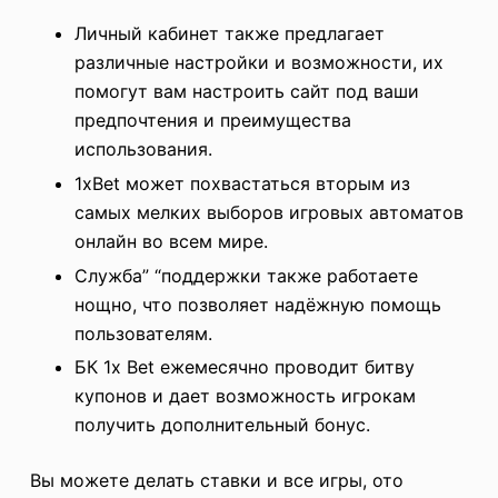
Личный кабинет также предлагает
различные настройки и возможности, их
помогут вам настроить сайт под ваши
предпочтения и преимущества
использования.
1xBet может похвастаться вторым из
самых мелких выборов игровых автоматов
онлайн во всем мире.
Служба” “поддержки также работаете
нощно, что позволяет надёжную помощь
пользователям.
БК 1x Bet ежемесячно проводит битву
купонов и дает возможность игрокам
получить дополнительный бонус.
Вы можете делать ставки и все игры, ото