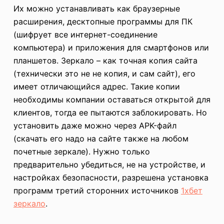
Их можно устанавливать как браузерные
расширения, десктопные программы для ПК
(шифрует все интернет-соединение
компьютера) и приложения для смартфонов или
планшетов. Зеркало – как точная копия сайта
(технически это не не копия, и сам сайт), его
имеет отличающийся адрес. Такие копии
необходимы компании оставаться открытой для
клиентов, тогда ее пытаются заблокировать. Но
установить даже можно через APK-файл
(скачать его надо на сайте также на любом
почетные зеркале). Нужно только
предварительно убедиться, не на устройстве, и
настройках безопасности, разрешена установка
программ третий сторонних источников
1хбет
зеркало
.