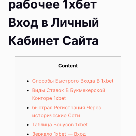
рабочее 1хбет
Вход в Личный
Кабинет Сайта
Content
Способы Быстрого Входа В 1xbet
Виды Ставок В Букмекерской
Конторе 1xbet
быстрая Регистрация Через
исторические Сети
Таблица Бонусов 1xbet
Зеркало 1xbet — Вход