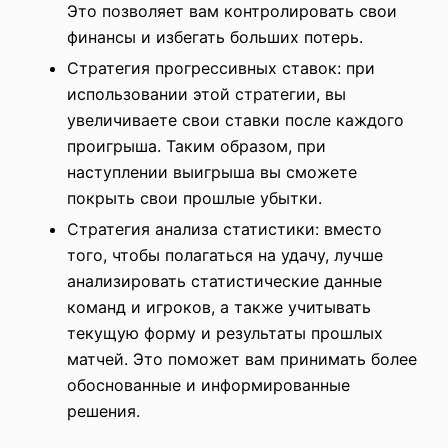
Это позволяет вам контролировать свои
финансы и избегать больших потерь.
Стратегия прогрессивных ставок: при
использовании этой стратегии, вы
увеличиваете свои ставки после каждого
проигрыша. Таким образом, при
наступлении выигрыша вы сможете
покрыть свои прошлые убытки.
Стратегия анализа статистики: вместо
того, чтобы полагаться на удачу, лучше
анализировать статистические данные
команд и игроков, а также учитывать
текущую форму и результаты прошлых
матчей. Это поможет вам принимать более
обоснованные и информированные
решения.