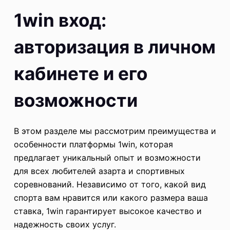
1win вход:
авторизация в личном
кабинете и его
возможности
В этом разделе мы рассмотрим преимущества и
особенности платформы 1win, которая
предлагает уникальный опыт и возможности
для всех любителей азарта и спортивных
соревнований. Независимо от того, какой вид
спорта вам нравится или какого размера ваша
ставка, 1win гарантирует высокое качество и
надежность своих услуг.