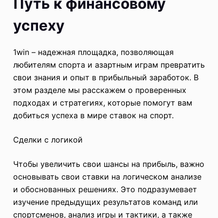
Путь к финансовому
успеху
1win – надежная площадка, позволяющая
любителям спорта и азартным играм превратить
свои знания и опыт в прибыльный заработок. В
этом разделе мы расскажем о проверенных
подходах и стратегиях, которые помогут вам
добиться успеха в мире ставок на спорт.
Сделки с логикой
Чтобы увеличить свои шансы на прибыль, важно
основывать свои ставки на логическом анализе
и обоснованных решениях. Это подразумевает
изучение предыдущих результатов команд или
спортсменов, анализ игры и тактики, а также