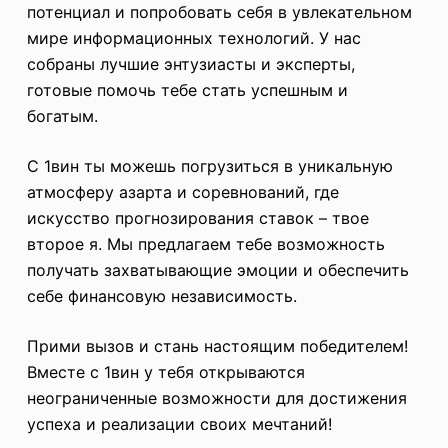
потенциал и попробовать себя в увлекательном
мире информационных технологий. У нас
собраны лучшие энтузиасты и эксперты,
готовые помочь тебе стать успешным и
богатым.
С 1вин ты можешь погрузиться в уникальную
атмосферу азарта и соревнований, где
искусство прогнозирования ставок – твое
второе я. Мы предлагаем тебе возможность
получать захватывающие эмоции и обеспечить
себе финансовую независимость.
Прими вызов и стань настоящим победителем!
Вместе с 1вин у тебя открываются
неограниченные возможности для достижения
успеха и реализации своих мечтаний!