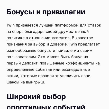
Бонусы и привилегии
1win признается лучшей платформой для ставок
на спорт благодаря своей дружественной
политике в отношении клиентов. В качестве
признания за выбор и доверие, 1win предлагает
разнообразные бонусы и привилегии своим
пользователям. Это может быть бонус на
первый депозит, повышенные коэффициенты на
определенные события или еженедельные
акции, которые позволяют увеличить свои
шансы на выигрыш.
Широкий выбор
спортивных событий