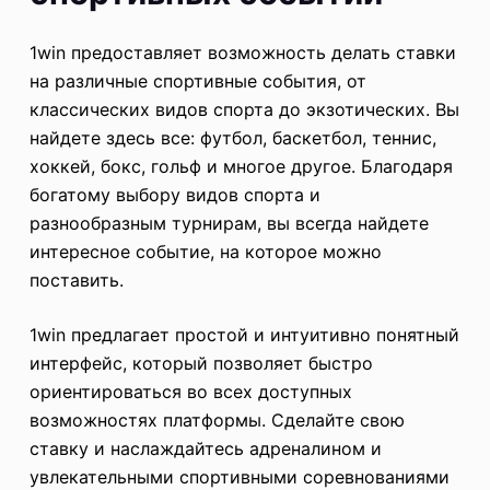
1win предоставляет возможность делать ставки
на различные спортивные события, от
классических видов спорта до экзотических. Вы
найдете здесь все: футбол, баскетбол, теннис,
хоккей, бокс, гольф и многое другое. Благодаря
богатому выбору видов спорта и
разнообразным турнирам, вы всегда найдете
интересное событие, на которое можно
поставить.
1win предлагает простой и интуитивно понятный
интерфейс, который позволяет быстро
ориентироваться во всех доступных
возможностях платформы. Сделайте свою
ставку и наслаждайтесь адреналином и
увлекательными спортивными соревнованиями