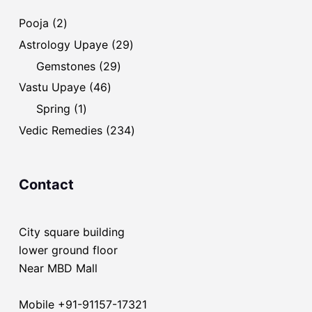
2
Pooja
2
products
29
Astrology Upaye
29
products
29
Gemstones
29
products
46
Vastu Upaye
46
products
1
Spring
1
product
234
Vedic Remedies
234
products
Contact
City square building
lower ground floor
Near MBD Mall
Mobile +91-91157-17321