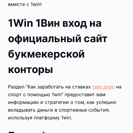
вместе с 1win!
1Win 1Вин вход на
официальный сайт
букмекерской
конторы
Раздел “Как заработать на ставках
1win login
на
спорт с помощью 1win” предоставит вам
информацию и стратегии о том, как успешно
вкладывать деньги в спортивные события,
используя платформу 1win.