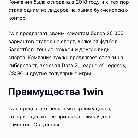
Компания была основана в 2018 году и с тех пор
стала одним из лидеров на рынке букмекерских
контор.
1win предлагает своим клиентам более 20 000
вариантов ставок на спорт, включая футбол,
баскетбол, теннис, хоккей и другие виды
спорта. Компания также предлагает ставки на
киберспорт, включая Dota 2, League of Legends,
CS:GO и другие популярные игры.
Преимущества 1win
1win предлагает несколько преимуществ,
которые делают ее привлекательной для
клиентов. Среди них: