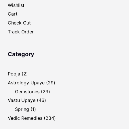
Wishlist
Cart
Check Out
Track Order
Category
2
Pooja
2
products
29
Astrology Upaye
29
products
29
Gemstones
29
products
46
Vastu Upaye
46
products
1
Spring
1
product
234
Vedic Remedies
234
products