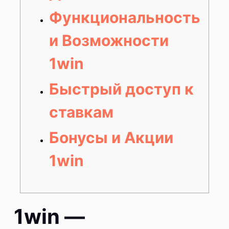
Функциональность
и Возможности
1win
Быстрый доступ к
ставкам
Бонусы и Акции
1win
1win —