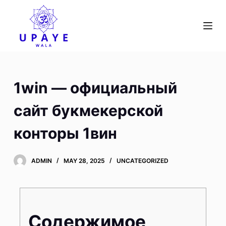
S
k
i
p
t
o
1win — официальный
c
o
сайт букмекерской
n
конторы 1вин
t
e
n
ADMIN
MAY 28, 2025
UNCATEGORIZED
t
Содержимое