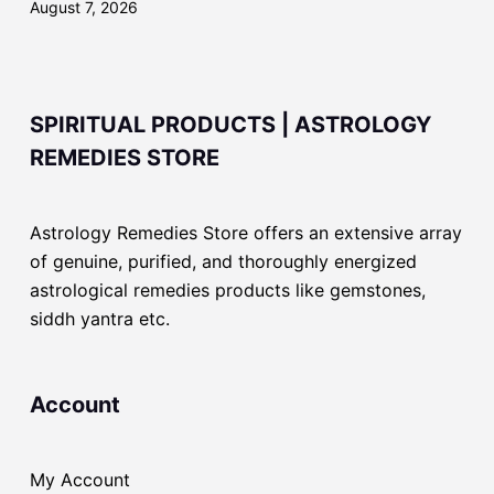
August 7, 2026
SPIRITUAL PRODUCTS | ASTROLOGY
REMEDIES STORE
Astrology Remedies Store offers an extensive array
of genuine, purified, and thoroughly energized
astrological remedies products like gemstones,
siddh yantra etc.
Account
My Account