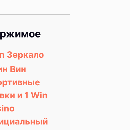
ержимое
n Зеркало
ин Вин
ортивные
вки и 1 Win
ino
ициальный