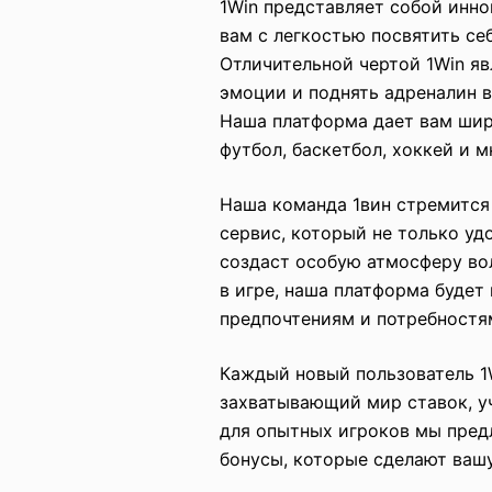
1Win представляет собой инн
вам с легкостью посвятить се
Отличительной чертой 1Win я
эмоции и поднять адреналин 
Наша платформа дает вам шир
футбол, баскетбол, хоккей и м
Наша команда 1вин стремится
сервис, который не только уд
создаст особую атмосферу вол
в игре, наша платформа буде
предпочтениям и потребностя
Каждый новый пользователь 1
захватывающий мир ставок, уч
для опытных игроков мы пред
бонусы, которые сделают вашу