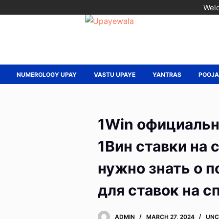
Welc
NUMEROLOGY UPAY
VASTU UPAYE
YANTRAS
POOJ
1Win официальн
1Вин ставки на с
нужно знать о 
для ставок на с
ADMIN
MARCH 27, 2024
UNC