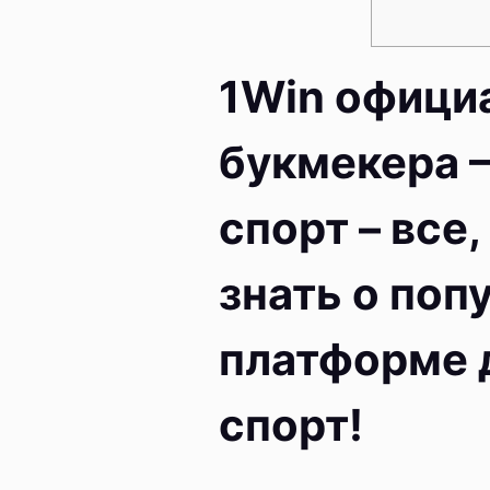
1Win офици
букмекера –
спорт – все
знать о поп
платформе д
спорт!