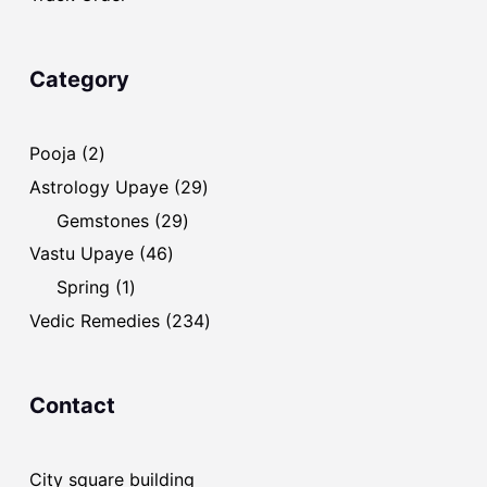
Category
2
Pooja
2
products
29
Astrology Upaye
29
products
29
Gemstones
29
products
46
Vastu Upaye
46
products
1
Spring
1
product
234
Vedic Remedies
234
products
Contact
City square building