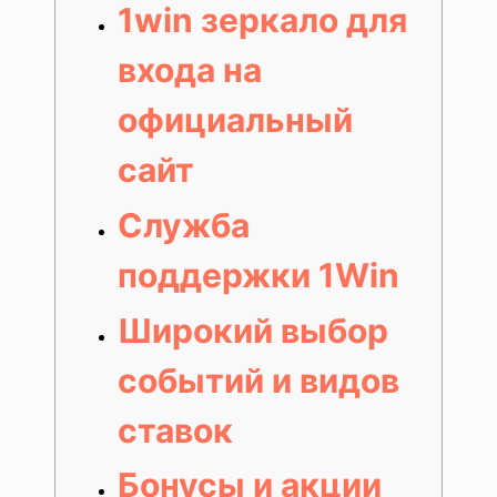
1win зеркало для
входа на
официальный
сайт
Служба
поддержки 1Win
Широкий выбор
событий и видов
ставок
Бонусы и акции