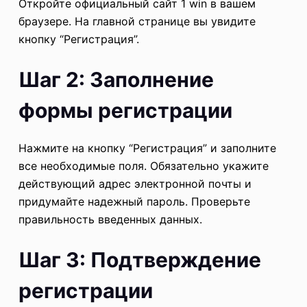
Откройте официальный сайт 1 win в вашем
браузере. На главной странице вы увидите
кнопку “Регистрация”.
Шаг 2: Заполнение
формы регистрации
Нажмите на кнопку “Регистрация” и заполните
все необходимые поля. Обязательно укажите
действующий адрес электронной почты и
придумайте надежный пароль. Проверьте
правильность введенных данных.
Шаг 3: Подтверждение
регистрации