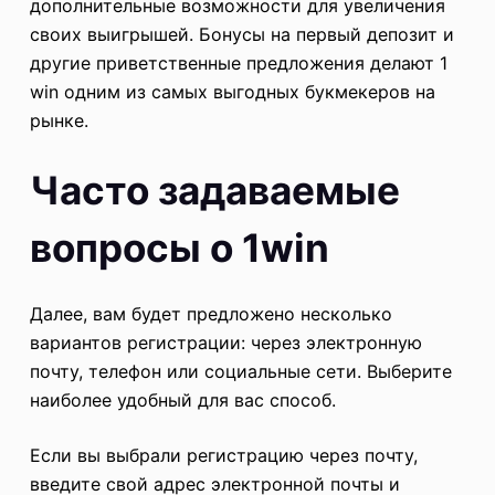
дополнительные возможности для увеличения
своих выигрышей. Бонусы на первый депозит и
другие приветственные предложения делают 1
win одним из самых выгодных букмекеров на
рынке.
Часто задаваемые
вопросы о 1win
Далее, вам будет предложено несколько
вариантов регистрации: через электронную
почту, телефон или социальные сети. Выберите
наиболее удобный для вас способ.
Если вы выбрали регистрацию через почту,
введите свой адрес электронной почты и