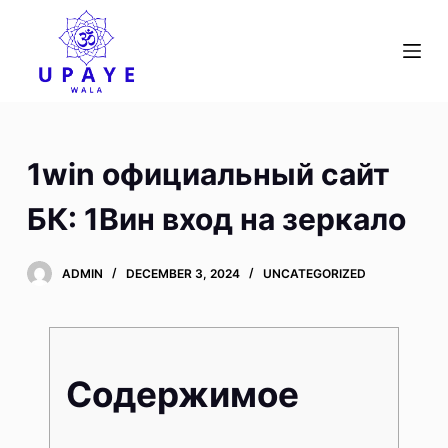
S
k
i
p
t
o
1win официальный сайт
c
o
БК: 1Вин вход на зеркало
n
t
ADMIN
DECEMBER 3, 2024
UNCATEGORIZED
e
n
t
Содержимое