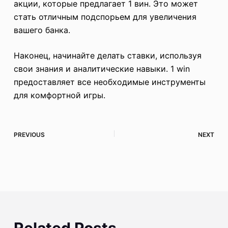
акции, которые предлагает 1 вин. Это может
стать отличным подспорьем для увеличения
вашего банка.
Наконец, начинайте делать ставки, используя
свои знания и аналитические навыки. 1 win
предоставляет все необходимые инструменты
для комфортной игры.
PREVIOUS
NEXT
Related Posts