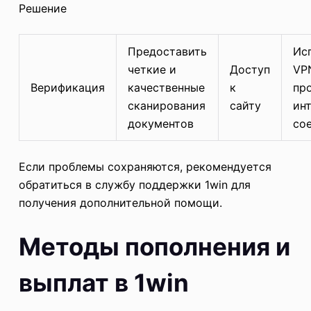
Решение
Предоставить
Ис
четкие и
Доступ
VP
Верификация
качественные
к
пр
сканирования
сайту
ин
документов
со
Если проблемы сохраняются, рекомендуется
обратиться в службу поддержки 1win для
получения дополнительной помощи.
Методы пополнения и
выплат в 1win