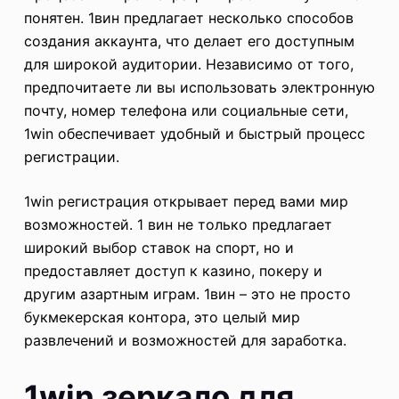
понятен. 1вин предлагает несколько способов
создания аккаунта, что делает его доступным
для широкой аудитории. Независимо от того,
предпочитаете ли вы использовать электронную
почту, номер телефона или социальные сети,
1win обеспечивает удобный и быстрый процесс
регистрации.
1win регистрация открывает перед вами мир
возможностей. 1 вин не только предлагает
широкий выбор ставок на спорт, но и
предоставляет доступ к казино, покеру и
другим азартным играм. 1вин – это не просто
букмекерская контора, это целый мир
развлечений и возможностей для заработка.
1win зеркало для