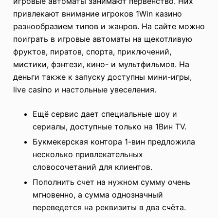
игровые автоматы занимают первенство. Них
привлекают внимание игроков 1Win казино
разнообразием типов и жанров. На сайте можно
поиграть в игровые автоматы на щекотливую
фруктов, пиратов, спорта, приключений,
мистики, фэнтези, кино- и мультфильмов. На
деньги также к запуску доступны мини-игры,
live casino и настольные увеселения.
Ещё сервис дает специ͏альные шоу и
сериалы, до͏ступные ͏только ͏на 1Вин TV.
Букмекерская контора 1-вин предложила
несколько привлекательных
словосочетаний для клиентов.
Пополнить счет на нужном сумму очень
мгновенно, а сумма однозначный
переведется на реквизиты в два счёта.