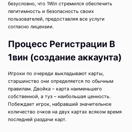
безусловно, что 1Win стремился обеспечить
легитимность и безопасность своих
пользователей, предоставляя все услуги
согласно лицензии.
Пр͏оцесс͏ Регистрации В
1в͏ин (создание ͏аккаунта)
Игроки по очереди выкладывают карты,
старшинство они определяется по обычным
правилам. Двойка – карта наименьшего
собственной, а туз – наибольшая ценность.
Побеждает игрок, набравший значительное
количество очков на двух картах всяком время
последней раздачи карт.