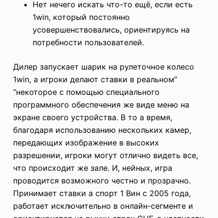
Нет нечего искать что-то ещё, если есть
1win, который постоянно
усовершенствовались, ориентируясь на
потребности пользователей.
Дилер запускает шарик на рулеточное колесо
1win, а игроки делают ставки в реальном”
“некоторое с помощью специального
программного обеспечения же виде меню на
экране своего устройства. В то а время,
благодаря использованию нескольких камер,
передающих изображение в высоких
разрешении, игроки могут отлично видеть все,
что происходит же зале. И, нейных, игра
проводится возможного честно и прозрачно.
Принимает ставки а спорт 1 Вин с 2005 года,
работает исключительно в онлайн-сегменте и