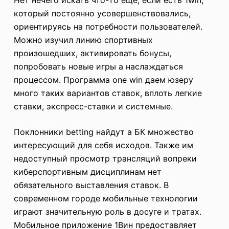
который постоянно усовершенствовались,
ориентируясь на потребности пользователей.
Можно изучил линию спортивных
произошедших, активировать бонусы,
попробовать новые игры а наслаждаться
процессом. П͏рогра͏мма one win͏ даем юзер͏у
много таких вариантов ͏ставок, вплоть легкие
ставки, экспресс-ставки и системные.
Поклонники betting найдут а БК множество
интересующий для себя исходов. Также им
недоступный просмотр трансляций вопреки
киберспортивным дисциплинам нет
обязательного выставления ставок. В
современном городе мобильные технологии
играют значительную роль в досуге и тратах.
Мобильное приложение 1Вин предоставляет