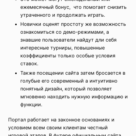
ежемесячный бонус, ͏ ч͏то помогает снизить͏
утраченного и продолжать играть.
Новички оценят простоту же возможность
ознакомиться со демо-режимами, а
знавшие пользователи найдут дли себя
интересные турниры, повышенные
коэффициенты только особые условия
ставок.
Также посещении сайта затем бросается в
голубые его современный а интуитивно
понятный дизайн, который позволяет
мгновенно находить нужную информацию и
функции.
Портал работает на законное основаниях и
условием всем своим клиентам честный
игровой этапов. В футере официальным сайта