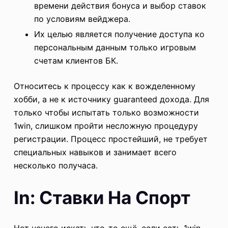
времени действия͏ бонуса и ͏выбор ставок
по условиям вейджера.
Их целью является получение доступа ко
персональным данным только игровым
счетам клиентов БК.
Относитесь к процессу как к вожделенному
хобби, а не к источнику guaranteed дохода. Для
только чтобы испытать только возможности
1win, слишком пройти несложную процедуру
регистрации. Процесс простейший, не требует
специальных навыков и занимает всего
несколько получаса.
In: Ставки На Спорт
Нет нечего искать что-то ещё, если есть 1win,