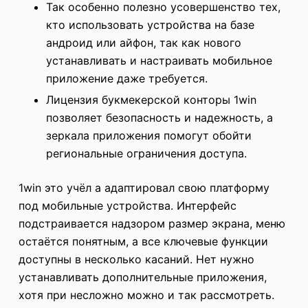
Так особенно полезно усовершенство тех,
кто использовать устройства на базе
андроид или айфон, так как нового
устанавливать и настраивать мобильное
приложение даже требуется.
Лицензия букмекерской конторы 1win
позволяет безопасность и надежность, а
зеркала приложения помогут обойти
региональные ограничения доступа.
1win это учёл а адаптировал свою платформу
под мобильные устройства. Интерфейс
подстраивается надзором размер экрана, меню
остаётся понятным, а все ключевые функции
доступны в несколько касаний. Нет нужно
устанавливать дополнительные приложения,
хотя при несложно можно и так рассмотреть.