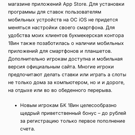
магазине приложений App Store. Для установки
программы для ставок пользователям
мобильных устройств на ОС iOS не придется
меняться настройки своего смартфона. Для
удобства моих клиентов букмекерская контора
1Вин также позаботилась о наличии мобильных
приложений для смартфонов и планшетов.
Дополнительно игрокам доступна и мобильная
версия официальным сайта. Многие игроки
предпочитают делать ставки или играть а слоты
не только дома за компьютером, но и и дороге,
на отдыхе или во во обеденного перерыва.
Новым игрокам БК 1Вин целесообразно
щедрый приветственный бонус – до рублей
за регистрацию только первое пополнение
счета.