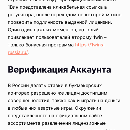
1Вин представлена кликабельная ссылка а
регулятора, после переходом по которой можно
проверить подлинность выданной лицензии.
Один один важных моментов, который
привлекает пользователей второму 1win –
только бонусная программа
https://1wins-
russia.ru/
.
Верификация Аккаунта
В России делать ставки в букмекерских
конторах разрешено же лицам достигшим
совершеннолетия, также как и играть на деньги
в любые них азартные игры. Окружении
представленного на официальном сайте
ассортимента развлечений лицензионные