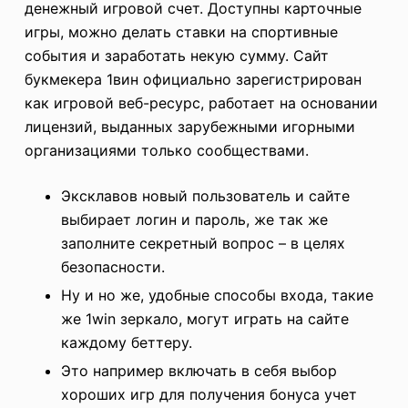
денежный игровой счет. Доступны карточные
игры, можно делать ставки на спортивные
события и заработать некую сумму. Сайт
букмекера 1вин официально зарегистрирован
как игровой веб-ресурс, работает на основании
лицензий, выданных зарубежными игорными
организациями только сообществами.
Эксклавов новый пользователь и сайте
выбирает логин и пароль, же так же
заполните секретный вопрос – в целях
безопасности.
Ну и но же, удобные способы входа, такие
же 1win зеркало, могут играть на сайте
каждому беттеру.
͏Это например включать в себя͏ выбор
хороших игр для получения бонуса учет