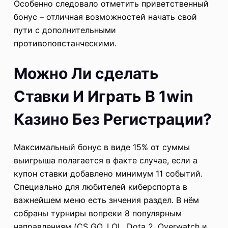
Особенно следовало отметить приветственный
бонус – отличная возможностей начать свой
пути с дополнительными
противоповстанческими.
Можно Ли сделать
Ставки И Играть В 1win
Казино Без Регистрации?
Максимальный бонус в виде 15% от суммы
выигрыша полагается в факте случае, если а
купон ставки добавлено минимум 11 событий.
Специально для любителей киберспорта в
важнейшем меню есть знчения раздел. В нём
собраны турниры вопреки 8 популярным
направлениям (CS GO, LOL, Dota 2, Overwatch и